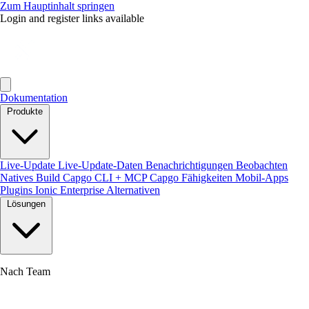
Zum Hauptinhalt springen
Login and register links available
Dokumentation
Produkte
Live-Update
Live-Update-Daten
Benachrichtigungen
Beobachten
Natives Build
Capgo CLI + MCP
Capgo Fähigkeiten
Mobil-Apps
Plugins
Ionic Enterprise Alternativen
Lösungen
Nach Team