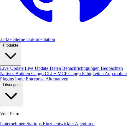
3232+ Sterne
Dokumentation
Produkte
Live-Update
Live-Update-Daten
Benachrichtigungen
Beobachten
Natives Builden
Capgo CLI + MCP
Capgo Fähigkeiten
App mobile
Plugins
Ionic Enterprise Alternativen
Lösungen
Von Team
Unternehmen
Startups
Einzelentwickler
Agenturen