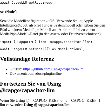
setModel
Setzt die Modellkonfiguration - iOS: Verwende &quot;Apple
Intelligence&quot; als Pfad für das Systemmodell oder geben Sie den
Pfad zu einem MediaPipe-Modell an - Android: Pfad zu einem
MediaPipe-Modell-Datei (in den assets- oder Dateiverzeichnissen).
import { CapgoLLM } from '@capgo/capacitor-llm';

Vollständige Referenz
GitHub:
https://github.com/Cap-go/capacitor-llm/
Dokumentation: /docs/plugins/llm/
Fortsetzen Sie von Using
@capgo/capacitor-llm
Wenn Sie Using @__CAPGO_KEEP_0__/__CAPGO_KEEP_1__-
llm verwenden
Using @capgo/capacitor-llm