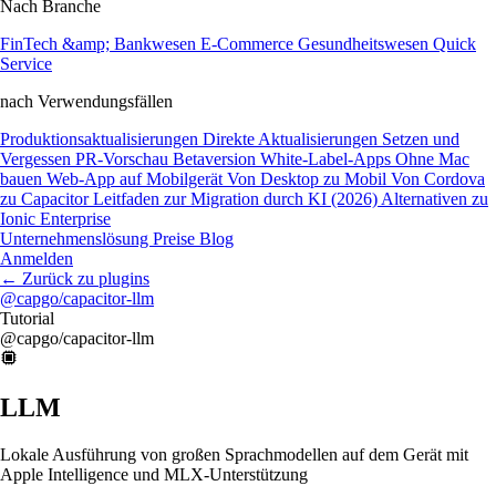
Nach Branche
FinTech &amp; Bankwesen
E-Commerce
Gesundheitswesen
Quick
Service
nach Verwendungsfällen
Produktionsaktualisierungen
Direkte Aktualisierungen
Setzen und
Vergessen
PR-Vorschau
Betaversion
White-Label-Apps
Ohne Mac
bauen
Web-App auf Mobilgerät
Von Desktop zu Mobil
Von Cordova
zu Capacitor
Leitfaden zur Migration durch KI (2026)
Alternativen zu
Ionic Enterprise
Unternehmenslösung
Preise
Blog
Anmelden
←
Zurück zu plugins
@capgo/capacitor-llm
Tutorial
@capgo/capacitor-llm
LLM
Lokale Ausführung von großen Sprachmodellen auf dem Gerät mit
Apple Intelligence und MLX-Unterstützung