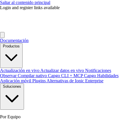
Saltar al contenido principal
Login and register links available
Documentación
Productos
Actualización en vivo
Actualizar datos en vivo
Notificaciones
Observar
Compilar nativo
Capgo CLI + MCP
Capgo Habilidades
Aplicación móvil
Plugins
Alternativas de Ionic Enterprise
Soluciones
Por Equipo