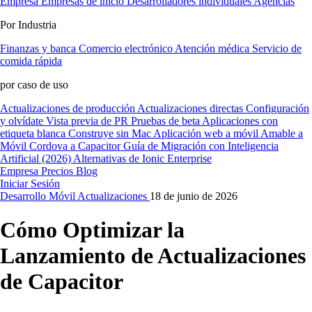
Empresa
Empresas de inicio
Desarrolladores individuales
Agencias
Por Industria
Finanzas y banca
Comercio electrónico
Atención médica
Servicio de
comida rápida
por caso de uso
Actualizaciones de producción
Actualizaciones directas
Configuración
y olvídate
Vista previa de PR
Pruebas de beta
Aplicaciones con
etiqueta blanca
Construye sin Mac
Aplicación web a móvil
Amable a
Móvil
Cordova a Capacitor
Guía de Migración con Inteligencia
Artificial (2026)
Alternativas de Ionic Enterprise
Empresa
Precios
Blog
Iniciar Sesión
Desarrollo
Móvil
Actualizaciones
18 de junio de 2026
Cómo Optimizar la
Lanzamiento de Actualizaciones
de Capacitor