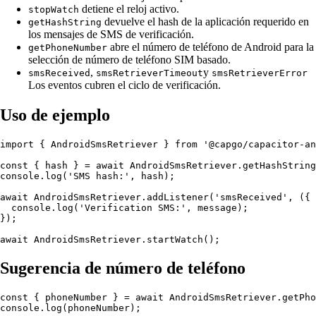
detiene el reloj activo.
stopWatch
devuelve el hash de la aplicación requerido en
getHashString
los mensajes de SMS de verificación.
abre el número de teléfono de Android para la
getPhoneNumber
selección de número de teléfono SIM basado.
,
y
smsReceived
smsRetrieverTimeout
smsRetrieverError
Los eventos cubren el ciclo de verificación.
Uso de ejemplo
import { AndroidSmsRetriever } from '@capgo/capacitor-an
const { hash } = await AndroidSmsRetriever.getHashString
console.log('SMS hash:', hash);

await AndroidSmsRetriever.addListener('smsReceived', ({ 
  console.log('Verification SMS:', message);

});

Sugerencia de número de teléfono
const { phoneNumber } = await AndroidSmsRetriever.getPho