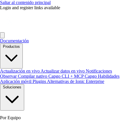
Saltar al contenido principal
Login and register links available
Documentación
Productos
Actualización en vivo
Actualizar datos en vivo
Notificaciones
Observar
Compilar nativo
Capgo CLI + MCP
Capgo Habilidades
Aplicación móvil
Plugins
Alternativas de Ionic Enterprise
Soluciones
Por Equipo