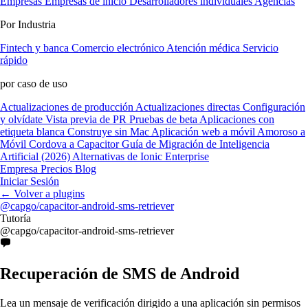
Empresas
Empresas de inicio
Desarrolladores individuales
Agencias
Por Industria
Fintech y banca
Comercio electrónico
Atención médica
Servicio
rápido
por caso de uso
Actualizaciones de producción
Actualizaciones directas
Configuración
y olvídate
Vista previa de PR
Pruebas de beta
Aplicaciones con
etiqueta blanca
Construye sin Mac
Aplicación web a móvil
Amoroso a
Móvil
Cordova a Capacitor
Guía de Migración de Inteligencia
Artificial (2026)
Alternativas de Ionic Enterprise
Empresa
Precios
Blog
Iniciar Sesión
←
Volver a plugins
@capgo/capacitor-android-sms-retriever
Tutoría
@capgo/capacitor-android-sms-retriever
Recuperación de SMS de Android
Lea un mensaje de verificación dirigido a una aplicación sin permisos