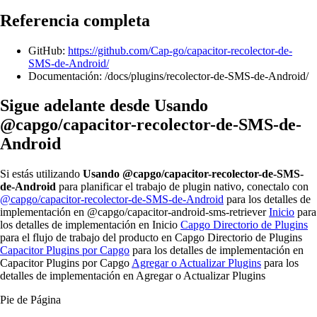
Referencia completa
GitHub:
https://github.com/Cap-go/capacitor-recolector-de-
SMS-de-Android/
Documentación: /docs/plugins/recolector-de-SMS-de-Android/
Sigue adelante desde Usando
@capgo/capacitor-recolector-de-SMS-de-
Android
Si estás utilizando
Usando @capgo/capacitor-recolector-de-SMS-
de-Android
para planificar el trabajo de plugin nativo, conectalo con
@capgo/capacitor-recolector-de-SMS-de-Android
para los detalles de
implementación en @capgo/capacitor-android-sms-retriever
Inicio
para
los detalles de implementación en Inicio
Capgo Directorio de Plugins
para el flujo de trabajo del producto en Capgo Directorio de Plugins
Capacitor Plugins por Capgo
para los detalles de implementación en
Capacitor Plugins por Capgo
Agregar o Actualizar Plugins
para los
detalles de implementación en Agregar o Actualizar Plugins
Pie de Página