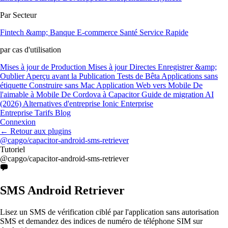
Par Secteur
Fintech &amp; Banque
E-commerce
Santé
Service Rapide
par cas d'utilisation
Mises à jour de Production
Mises à jour Directes
Enregistrer &amp;
Oublier
Aperçu avant la Publication
Tests de Bêta
Applications sans
étiquette
Construire sans Mac
Application Web vers Mobile
De
l'aimable à Mobile
De Cordova à Capacitor
Guide de migration AI
(2026)
Alternatives d'entreprise Ionic Enterprise
Entreprise
Tarifs
Blog
Connexion
←
Retour aux plugins
@capgo/capacitor-android-sms-retriever
Tutoriel
@capgo/capacitor-android-sms-retriever
SMS Android Retriever
Lisez un SMS de vérification ciblé par l'application sans autorisation
SMS et demandez des indices de numéro de téléphone SIM sur