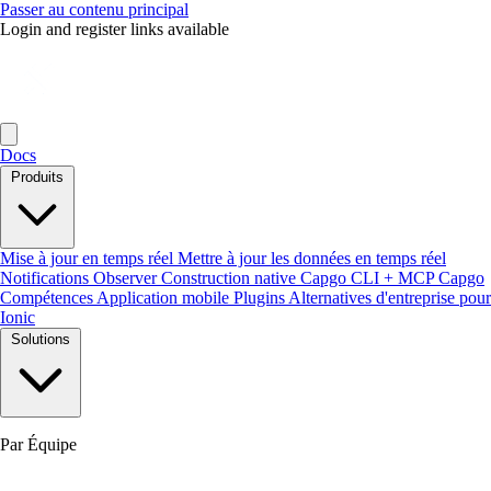
Passer au contenu principal
Login and register links available
Docs
Produits
Mise à jour en temps réel
Mettre à jour les données en temps réel
Notifications
Observer
Construction native
Capgo CLI + MCP
Capgo
Compétences
Application mobile
Plugins
Alternatives d'entreprise pour
Ionic
Solutions
Par Équipe