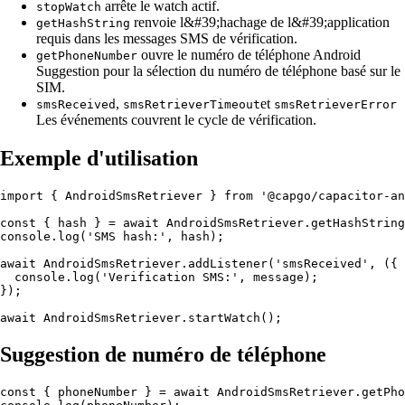
arrête le watch actif.
stopWatch
renvoie l&#39;hachage de l&#39;application
getHashString
requis dans les messages SMS de vérification.
ouvre le numéro de téléphone Android
getPhoneNumber
Suggestion pour la sélection du numéro de téléphone basé sur le
SIM.
,
et
smsReceived
smsRetrieverTimeout
smsRetrieverError
Les événements couvrent le cycle de vérification.
Exemple d'utilisation
import { AndroidSmsRetriever } from '@capgo/capacitor-an
const { hash } = await AndroidSmsRetriever.getHashString
console.log('SMS hash:', hash);

await AndroidSmsRetriever.addListener('smsReceived', ({ 
  console.log('Verification SMS:', message);

});

Suggestion de numéro de téléphone
const { phoneNumber } = await AndroidSmsRetriever.getPho