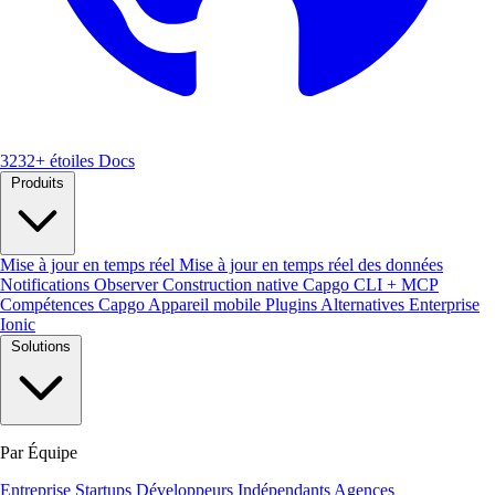
3232+ étoiles
Docs
Produits
Mise à jour en temps réel
Mise à jour en temps réel des données
Notifications
Observer
Construction native
Capgo CLI + MCP
Compétences Capgo
Appareil mobile
Plugins
Alternatives Enterprise
Ionic
Solutions
Par Équipe
Entreprise
Startups
Développeurs Indépendants
Agences