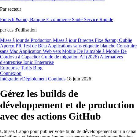
Par secteur
Fintech &amp; Banque
E-commerce
Santé
Service Rapide
par cas d'utilisation
Mises à jour de Production
Mises à jour Directes
Fixe &amp; Oublie
Aperçu PR
Test de Bêta
Applications sans étiquette blanche
Construire
sans Mac
Application Web vers Mobile
De l'aimable à Mobile
De
Cordova à Capacitor
Guide de migration AI (2026)
Alternatives
d'entreprise Ionic Enterprise
Entreprise
Tarifs
Blog
Connexion
Intégration/Déploiement Continus
18 juin 2026
Gérez les builds de
développement et de production
avec des actions GitHub
Utilisez Capgo pour publier votre build de développement sur un canal
spécifique, et laissez votre équipe essayer votre Capacitor application