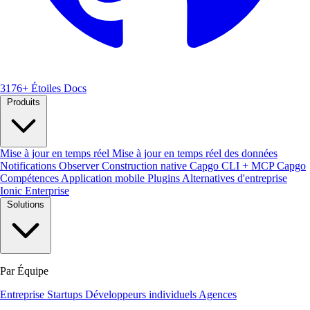
3176+ Étoiles
Docs
Produits
Mise à jour en temps réel
Mise à jour en temps réel des données
Notifications
Observer
Construction native
Capgo CLI + MCP
Capgo
Compétences
Application mobile
Plugins
Alternatives d'entreprise
Ionic Enterprise
Solutions
Par Équipe
Entreprise
Startups
Développeurs individuels
Agences