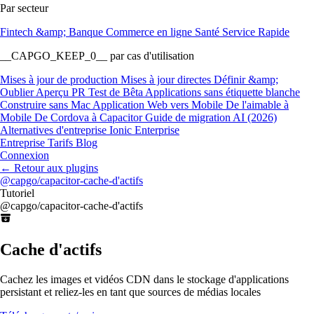
Par secteur
Fintech &amp; Banque
Commerce en ligne
Santé
Service Rapide
__CAPGO_KEEP_0__ par cas d'utilisation
Mises à jour de production
Mises à jour directes
Définir &amp;
Oublier
Aperçu PR
Test de Bêta
Applications sans étiquette blanche
Construire sans Mac
Application Web vers Mobile
De l'aimable à
Mobile
De Cordova à Capacitor
Guide de migration AI (2026)
Alternatives d'entreprise Ionic Enterprise
Entreprise
Tarifs
Blog
Connexion
←
Retour aux plugins
@capgo/capacitor-cache-d'actifs
Tutoriel
@capgo/capacitor-cache-d'actifs
Cache d'actifs
Cachez les images et vidéos CDN dans le stockage d'applications
persistant et reliez-les en tant que sources de médias locales