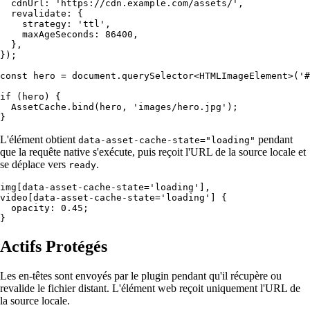
  cdnUrl: 'https://cdn.example.com/assets/',

  revalidate: {

    strategy: 'ttl',

    maxAgeSeconds: 86400,

  },

});

const hero = document.querySelector<HTMLImageElement>('#
if (hero) {

  AssetCache.bind(hero, 'images/hero.jpg');

L'élément obtient
pendant
data-asset-cache-state="loading"
que la requête native s'exécute, puis reçoit l'URL de la source locale et
se déplace vers
.
ready
img[data-asset-cache-state='loading'],

video[data-asset-cache-state='loading'] {

  opacity: 0.45;

Actifs Protégés
Les en-têtes sont envoyés par le plugin pendant qu'il récupère ou
revalide le fichier distant. L'élément web reçoit uniquement l'URL de
la source locale.