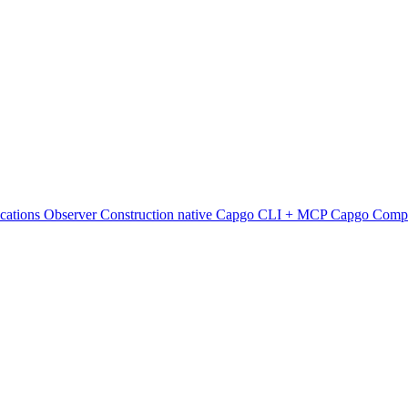
ications
Observer
Construction native
Capgo CLI + MCP
Capgo Comp