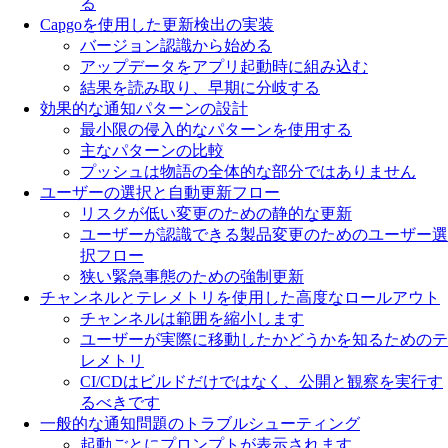
る
Capgoを使用した更新検出の実装
バージョン認識から始める
アップデータをアプリ起動時に組み込む
結果を読み取り、早期に分岐する
効果的な通知パターンの設計
最小限の侵入的なパターンを使用する
主なパターンの比較
プッシュは物語の全体的な部分ではありません
ユーザーの選択と自動更新フロー
リスクが低い変更のための静的な更新
ユーザーが認識できる製品変更のためのユーザー選
択フロー
狭い緊急事態のための強制更新
チャンネルとテレメトリを使用した高度なロールアウト
チャンネルは範囲を縮小します
ユーザーが実際に移動したかどうかを知るためのテ
レメトリ
CI/CDはビルドだけではなく、公開と観察を実行す
るべきです
一般的な通知問題のトラブルシューティング
起動ごとにプロンプトが表示されます