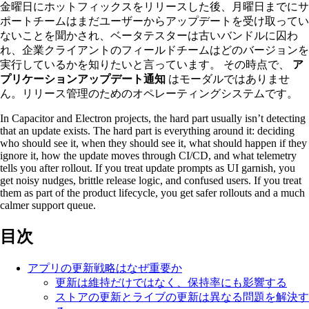
金曜日にホットフィックスをリリースした後、月曜日までにサ
ポートチームはまだユーザーからアップデートを受け取ってい
ないことを聞かされ、ベータテスターは古いバンドルに囚わ
れ、企業クライアントのフィールドチームはどのバージョンを
実行しているかを知りたいと言っています。 その時点で、
ア
プリケーションアップデート通知
はモーダルではありませ
ん。リリース管理のためのオペレーティングシステムです。
In Capacitor and Electron projects, the hard part usually isn’t detecting
that an update exists. The hard part is everything around it: deciding
who should see it, when they should see it, what should happen if they
ignore it, how the update moves through CI/CD, and what telemetry
tells you after rollout. If you treat update prompts as UI garnish, you
get noisy nudges, brittle release logic, and confused users. If you treat
them as part of the product lifecycle, you get safer rollouts and a much
calmer support queue.
目次
アプリの更新戦略はなぜ重要か
更新は維持だけではなく、保持率にも影響する
ストアの更新とライブの更新は異なる問題を解決す