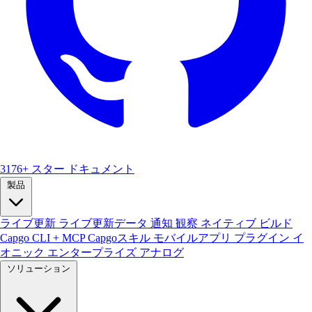
3176+ スター
ドキュメント
製品
ライブ更新
ライブ更新データ
通知
観察
ネイティブ ビルド
Capgo CLI + MCP
Capgoスキル
モバイルアプリ
プラグイン
イ
オニック エンタープライズ アナログ
ソリューション