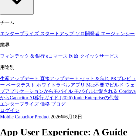
チーム
エンタープライズ
スタートアップ
ソロ開発者
エージェンシー
業界
フィンテック & 銀行
eコマース
医療
クイックサービス
用途別
生産アップデート
直接アップデート
セット＆忘れ
PRプレビュ
ー
ベータテスト
ホワイトラベルアプリ
Mac不要でビルド
ウェ
ブアプリケーションからモバイル
モバイルに愛される
Cordova
からCapacitor
AI移行ガイド (2026)
Ionic Enterpriseの代替
エンタープライズ
価格
ブログ
ログイン
Mobile
Capacitor
Product
2026年6月18日
App User Experience: A Guide