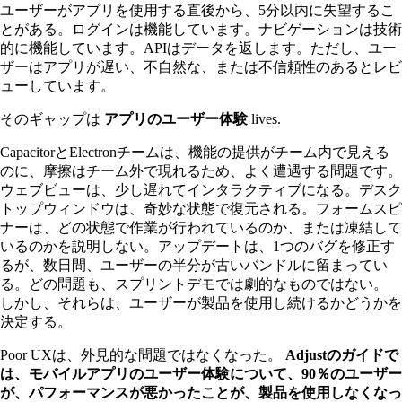
ユーザーがアプリを使用する直後から、5分以内に失望するこ
とがある。ログインは機能しています。ナビゲーションは技術
的に機能しています。APIはデータを返します。ただし、ユー
ザーはアプリが遅い、不自然な、または不信頼性のあるとレビ
ューしています。
そのギャップは
アプリのユーザー体験
lives.
CapacitorとElectronチームは、機能の提供がチーム内で見える
のに、摩擦はチーム外で現れるため、よく遭遇する問題です。
ウェブビューは、少し遅れてインタラクティブになる。デスク
トップウィンドウは、奇妙な状態で復元される。フォームスピ
ナーは、どの状態で作業が行われているのか、または凍結して
いるのかを説明しない。アップデートは、1つのバグを修正す
るが、数日間、ユーザーの半分が古いバンドルに留まってい
る。どの問題も、スプリントデモでは劇的なものではない。
しかし、それらは、ユーザーが製品を使用し続けるかどうかを
決定する。
Poor UXは、外見的な問題ではなくなった。
Adjustのガイドで
は、モバイルアプリのユーザー体験について、90％のユーザー
が、パフォーマンスが悪かったことが、製品を使用しなくなっ