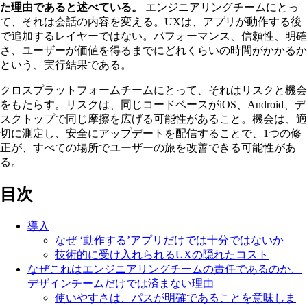
た理由であると述べている。
エンジニアリングチームにとっ
て、それは会話の内容を変える。UXは、アプリが動作する後
で追加するレイヤーではない。パフォーマンス、信頼性、明確
さ、ユーザーが価値を得るまでにどれくらいの時間がかかるか
という、実行結果である。
クロスプラットフォームチームにとって、それはリスクと機会
をもたらす。リスクは、同じコードベースがiOS、Android、デ
スクトップで同じ摩擦を広げる可能性があること。機会は、適
切に測定し、安全にアップデートを配信することで、1つの修
正が、すべての場所でユーザーの旅を改善できる可能性があ
る。
目次
導入
なぜ ‘動作する’アプリだけでは十分ではないか
技術的に受け入れられるUXの隠れたコスト
なぜこれはエンジニアリングチームの責任であるのか、
デザインチームだけでは済まない理由
使いやすさは、パスが明確であることを意味しま