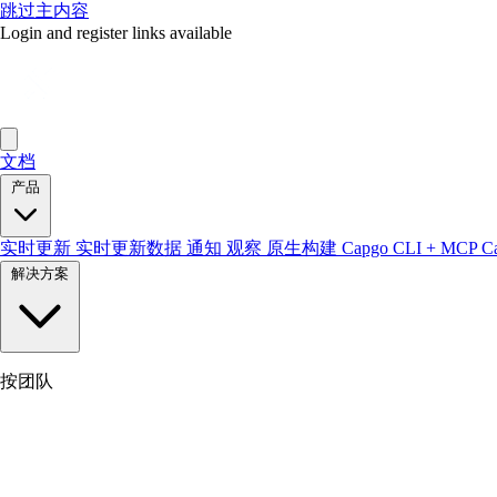
跳过主内容
Login and register links available
文档
产品
实时更新
实时更新数据
通知
观察
原生构建
Capgo CLI + MCP
C
解决方案
按团队