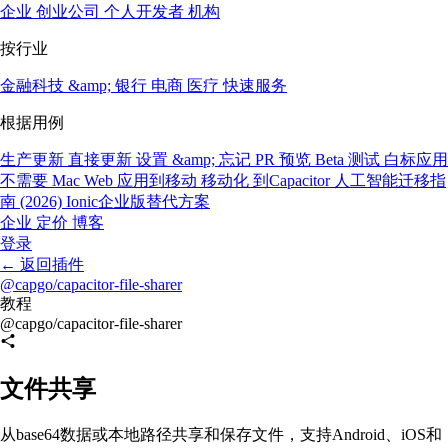
企业
创业公司
个人开发者
机构
按行业
金融科技 &amp; 银行
电商
医疗
快速服务
根据用例
生产更新
直接更新
设置 &amp; 忘记
PR 预览
Beta 测试
白标应用
不需要 Mac
Web 应用到移动
移动化
到Capacitor
人工智能迁移指
南 (2026)
Ionic企业版替代方案
企业
定价
博客
登录
←
返回插件
@capgo/capacitor-file-sharer
教程
@capgo/capacitor-file-sharer
文件共享
从base64数据或本地路径共享和保存文件，支持Android、iOS和