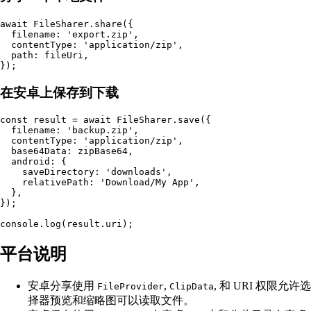
await FileSharer.share({

  filename: 'export.zip',

  contentType: 'application/zip',

  path: fileUri,

在安卓上保存到下载
const result = await FileSharer.save({

  filename: 'backup.zip',

  contentType: 'application/zip',

  base64Data: zipBase64,

  android: {

    saveDirectory: 'downloads',

    relativePath: 'Download/My App',

  },

});

平台说明
安卓分享使用
,
, 和 URI 权限允许选
FileProvider
ClipData
择器预览和缩略图可以读取文件。