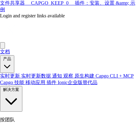
文件共享器 __CAPGO_KEEP_0__ 插件：安装、设置 &amp; 示
例
Login and register links available
文档
产品
实时更新
实时更新数据
通知
观察
原生构建
Capgo CLI + MCP
Capgo 技能
移动应用
插件
Ionic企业版替代品
解决方案
按团队