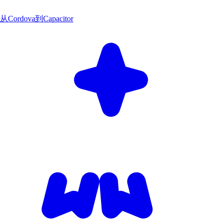
从Cordova到Capacitor