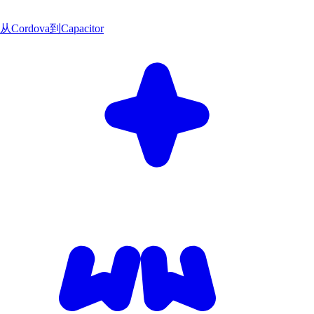
从Cordova到Capacitor