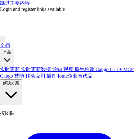
跳过主要内容
Login and register links available
文档
产品
实时更新
实时更新数据
通知
观察
原生构建
Capgo CLI + MCP
Capgo 技能
移动应用
插件
Ionic企业替代品
解决方案
按团队