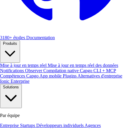
3180+ étoiles
Documentation
Produits
Mise à jour en temps réel
Mise à jour en temps réel des données
Notifications
Observer
Compilation native
Capgo CLI + MCP
Compétences Capgo
App mobile
Plugins
Alternatives d'entreprise
Ionic Enterprise
Solutions
Par équipe
Entreprise
Startups
Développeurs individuels
Agences