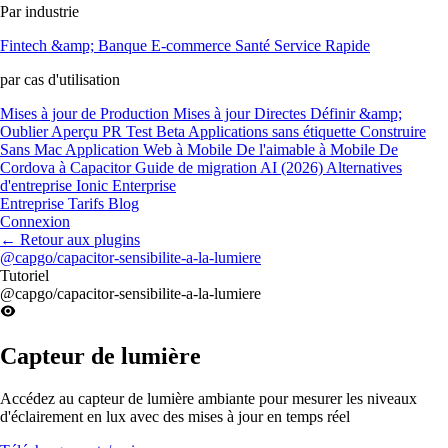
Par industrie
Fintech &amp; Banque
E-commerce
Santé
Service Rapide
par cas d'utilisation
Mises à jour de Production
Mises à jour Directes
Définir &amp;
Oublier
Aperçu PR
Test Beta
Applications sans étiquette
Construire
Sans Mac
Application Web à Mobile
De l'aimable à Mobile
De
Cordova à Capacitor
Guide de migration AI (2026)
Alternatives
d'entreprise Ionic Enterprise
Entreprise
Tarifs
Blog
Connexion
←
Retour aux plugins
@capgo/capacitor-sensibilite-a-la-lumiere
Tutoriel
@capgo/capacitor-sensibilite-a-la-lumiere
Capteur de lumière
Accédez au capteur de lumière ambiante pour mesurer les niveaux
d'éclairement en lux avec des mises à jour en temps réel