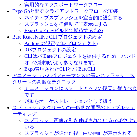
実用的なエクスポートワークフロー
Expo Goと開発クライアントワークフローの実装
ネイティブスプラッシュを宣言的に設定する
スプラッシュを準備度で非表示にする
Expo Goとdevビルドで期待するもの
Bare React Native CLI プロジェクトの設定
Androidの設定(バレプロジェクト)
iOSプロジェクトの設定
CLIはバ Bareプロジェクトを提供するため、ハンド
オフの制御がより多くなります。
Expo管理されたCLIとバ BareCLI
アニメーションとパフォーマンスの高いスプラッシュス
クリーンの高度なテクニック
アニメーションはスタートアップの現実に従うべき
です
起動をオーケストレーションとして扱う
スプラッシュスクリーンの一般的な問題のトラブルシュ
ーティング
スプラッシュ画像が引き伸ばされているかぼやけて
いる
スプラッシュが隠れた後、白い画面が表示される