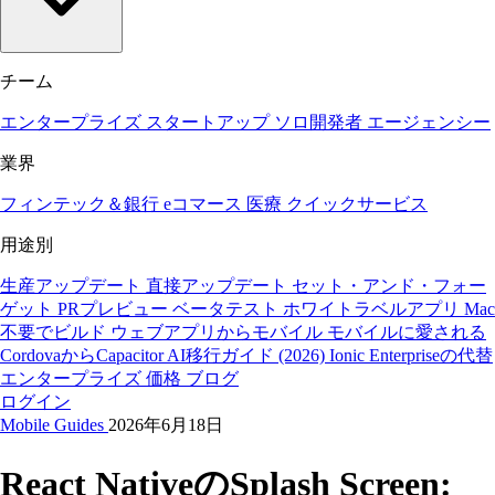
チーム
エンタープライズ
スタートアップ
ソロ開発者
エージェンシー
業界
フィンテック＆銀行
eコマース
医療
クイックサービス
用途別
生産アップデート
直接アップデート
セット・アンド・フォー
ゲット
PRプレビュー
ベータテスト
ホワイトラベルアプリ
Mac
不要でビルド
ウェブアプリからモバイル
モバイルに愛される
CordovaからCapacitor
AI移行ガイド (2026)
Ionic Enterpriseの代替
エンタープライズ
価格
ブログ
ログイン
Mobile
Guides
2026年6月18日
React NativeのSplash Screen: