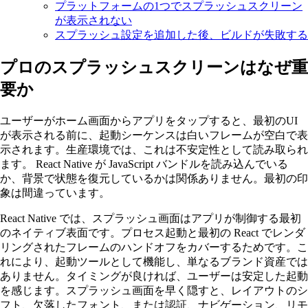
プラットフォームの1つでスプラッシュスクリーン
が表示されない
スプラッシュ設定を追加した後、ビルドが失敗する
プロのスプラッシュスクリーンはなぜ重
要か
ユーザーがホーム画面からアプリをタップすると、最初のUI
が表示される前に、起動シーケンスは白いフレームが空白で表
示されます。生産環境では、これは不安定性として読み取られ
ます。 React Native が JavaScript バンドルを読み込んでいる
か、背景で状態を復元しているかは関係ありません。最初の印
象は間違っています。
React Native では、スプラッシュ画面はアプリが制御する最初
のネイティブ表面です。プロセス起動と最初の React でレンダ
リングされたフレームのハンドオフをカバーするためです。こ
れにより、起動ツールとして機能し、単なるブランド資産では
ありません。タイミングが良ければ、ユーザーは安定した起動
を感じます。スプラッシュ画面を早く隠すと、レイアウトのシ
フト、欠落したフォント、または認証、ナビゲーション、リモ