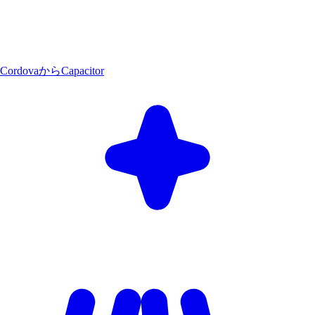
CordovaからCapacitor