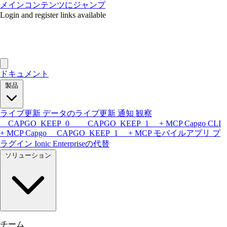
メインコンテンツにジャンプ
Login and register links available
ドキュメント
製品
ライブ更新
データのライブ更新
通知
観察
__CAPGO_KEEP_0__ __CAPGO_KEEP_1__ + MCP
Capgo CLI
+ MCP
Capgo __CAPGO_KEEP_1__ + MCP
モバイルアプリ
プ
ラグイン
Ionic Enterpriseの代替
ソリューション
チーム