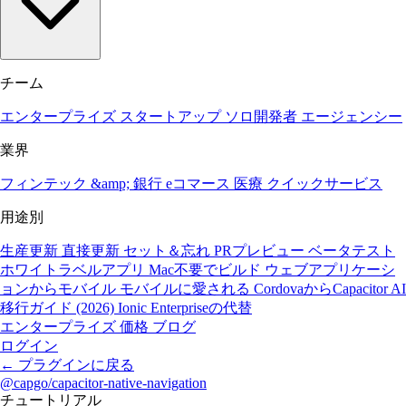
チーム
エンタープライズ
スタートアップ
ソロ開発者
エージェンシー
業界
フィンテック &amp; 銀行
eコマース
医療
クイックサービス
用途別
生産更新
直接更新
セット＆忘れ
PRプレビュー
ベータテスト
ホワイトラベルアプリ
Mac不要でビルド
ウェブアプリケーシ
ョンからモバイル
モバイルに愛される
CordovaからCapacitor
AI
移行ガイド (2026)
Ionic Enterpriseの代替
エンタープライズ
価格
ブログ
ログイン
←
プラグインに戻る
@capgo/capacitor-native-navigation
チュートリアル