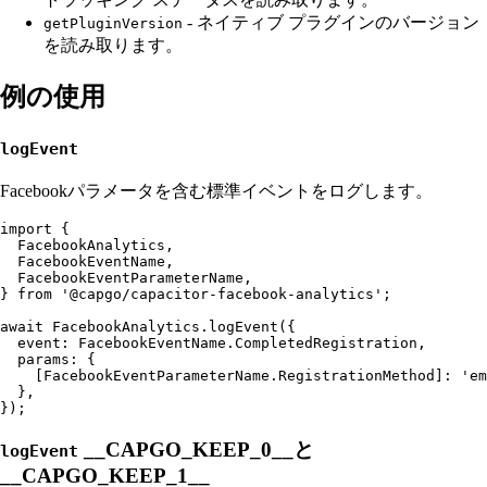
- ネイティブ プラグインのバージョン
getPluginVersion
を読み取ります。
例の使用
logEvent
Facebookパラメータを含む標準イベントをログします。
import {

  FacebookAnalytics,

  FacebookEventName,

  FacebookEventParameterName,

} from '@capgo/capacitor-facebook-analytics';

await FacebookAnalytics.logEvent({

  event: FacebookEventName.CompletedRegistration,

  params: {

    [FacebookEventParameterName.RegistrationMethod]: 'em
  },

__CAPGO_KEEP_0__と
logEvent
__CAPGO_KEEP_1__