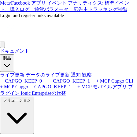
Meta/Facebook アプリ イベント アナリティクス: 標準イベン
ト、購入ログ、通貨パラメータ、広告主トラッキング制御
Login and register links available
ドキュメント
製品
ライブ更新
データのライブ更新
通知
観察
__CAPGO_KEEP_0__ __CAPGO_KEEP_1__ + MCP
Capgo CLI
+ MCP
Capgo __CAPGO_KEEP_1__ + MCP
モバイルアプリ
プ
ラグイン
Ionic Enterpriseの代替
ソリューション