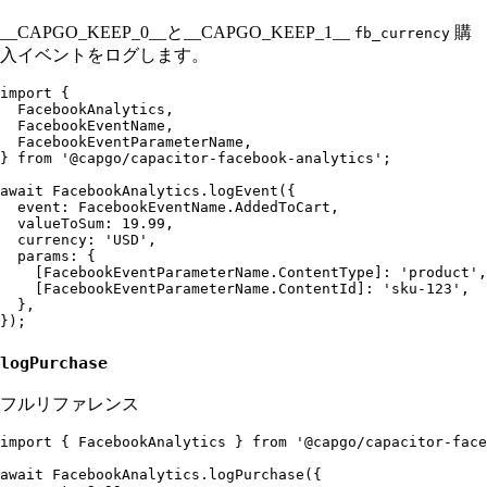
__CAPGO_KEEP_0__と__CAPGO_KEEP_1__
購
fb_currency
入イベントをログします。
import {

  FacebookAnalytics,

  FacebookEventName,

  FacebookEventParameterName,

} from '@capgo/capacitor-facebook-analytics';

await FacebookAnalytics.logEvent({

  event: FacebookEventName.AddedToCart,

  valueToSum: 19.99,

  currency: 'USD',

  params: {

    [FacebookEventParameterName.ContentType]: 'product',

    [FacebookEventParameterName.ContentId]: 'sku-123',

  },

logPurchase
フルリファレンス
import { FacebookAnalytics } from '@capgo/capacitor-face
await FacebookAnalytics.logPurchase({
