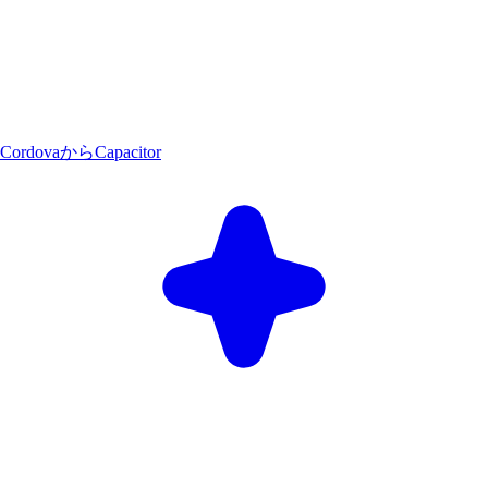
CordovaからCapacitor