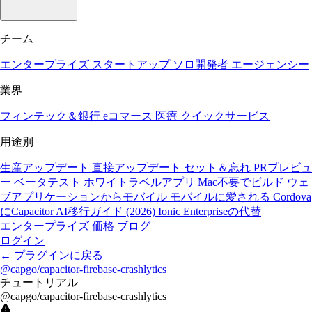
チーム
エンタープライズ
スタートアップ
ソロ開発者
エージェンシー
業界
フィンテック＆銀行
eコマース
医療
クイックサービス
用途別
生産アップデート
直接アップデート
セット＆忘れ
PRプレビュ
ー
ベータテスト
ホワイトラベルアプリ
Mac不要でビルド
ウェ
ブアプリケーションからモバイル
モバイルに愛される
Cordova
にCapacitor
AI移行ガイド (2026)
Ionic Enterpriseの代替
エンタープライズ
価格
ブログ
ログイン
←
プラグインに戻る
@capgo/capacitor-firebase-crashlytics
チュートリアル
@capgo/capacitor-firebase-crashlytics