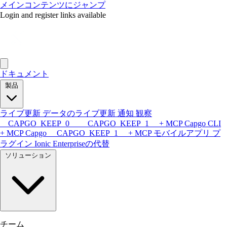
メインコンテンツにジャンプ
Login and register links available
ドキュメント
製品
ライブ更新
データのライブ更新
通知
観察
__CAPGO_KEEP_0__ __CAPGO_KEEP_1__ + MCP
Capgo CLI
+ MCP
Capgo __CAPGO_KEEP_1__ + MCP
モバイルアプリ
プ
ラグイン
Ionic Enterpriseの代替
ソリューション
チーム