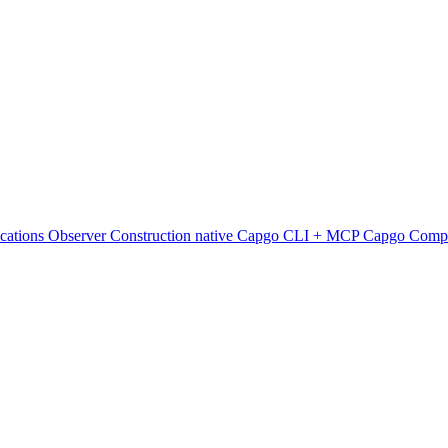
ications
Observer
Construction native
Capgo CLI + MCP
Capgo Comp