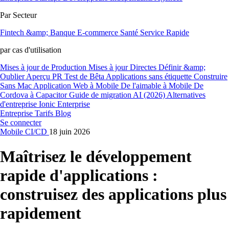
Par Secteur
Fintech &amp; Banque
E-commerce
Santé
Service Rapide
par cas d'utilisation
Mises à jour de Production
Mises à jour Directes
Définir &amp;
Oublier
Aperçu PR
Test de Bêta
Applications sans étiquette
Construire
Sans Mac
Application Web à Mobile
De l'aimable à Mobile
De
Cordova à Capacitor
Guide de migration AI (2026)
Alternatives
d'entreprise Ionic Enterprise
Entreprise
Tarifs
Blog
Se connecter
Mobile
CI/CD
18 juin 2026
Maîtrisez le développement
rapide d'applications :
construisez des applications plus
rapidement