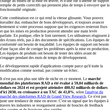
changé au milieu de la mise en œuvre, et d'une file d'attente de support
remplie de petits correctifs qui prennent plus de temps à envoyer que la
fonctionnalité originale.
Cette combinaison est ce qui rend la vitesse glissante. Vous pouvez
travailler dur, embaucher de bons développeurs, et toujours avancer
lentement si votre processus suppose que les exigences resteront fixes
et que les mises en production peuvent attendre une main levée
parfaite. En pratique, elles le font rarement. Les utilisateurs réagissent à
des écrans réels, pas à des documents de spécifications. Les équipes de
conformité ont besoin de traçabilité. Les équipes de support ont besoin
d'une façon sûre de corriger les problèmes après la mise en production.
Les équipes de produits ont besoin de tester des idées avant de
s'engager pendant des mois de temps de développement.
Le développement rapide d'applications compte parce qu'il traite la
modification comme normal, pas comme un échec.
It n'est pas non plus une idée de niche en ce moment. Le
marché
mondial des plateformes RAD a été évalué à 59,04 milliards de
dollars en 2024 et est projeté atteindre 480,92 milliards de dollars
d'ici 2030, en croissance à un TAC de 41,8%
, selon
l'analyse du
marché des plateformes RAD de Grand View Research
. Ce n'est pas
juste une tendance de mise en œuvre. C'est un signal que les équipes à
travers les industries se reorganisent autour de boucles de feedback
plus courtes et de livraisons plus rapides.