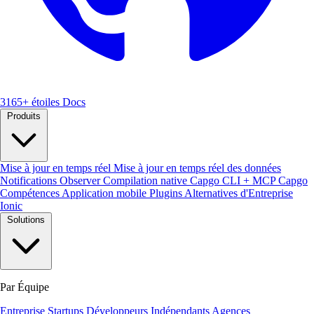
3165+ étoiles
Docs
Produits
Mise à jour en temps réel
Mise à jour en temps réel des données
Notifications
Observer
Compilation native
Capgo CLI + MCP
Capgo
Compétences
Application mobile
Plugins
Alternatives d'Entreprise
Ionic
Solutions
Par Équipe
Entreprise
Startups
Développeurs Indépendants
Agences