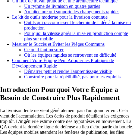
Un flux de travail pratique et une architecture technique
Un rythme de livraison en quatre parties
Architecture qui supporte les changements rapides
Le kit de outils moderne pour la livraison continue
Outils qui raccourcissent le chemin de l'idée à la mise en
production
Pourquoi la vitesse après la mise en production compte
plus sur mobile
Mesurer le Succès et Éviter les Pièges Communs
Ce qu'il faut mesurer
Où les équipes rapides se retrouvent en difficulté
Comment Votre Équipe Peut Adopter les Pratiques de
Développement Rapide
Démarrer petit et rendre l'apprentissage visible
Construire pour la répétibilité, pas pour les exploits
Introduction Pourquoi Votre Équipe a
Besoin de Construire Plus Rapidement
La livraison lente ne vient généralement pas d'un grand erreur. Cela
vient de l'accumulation. Les écrits de produit détaillent les exigences
trop tôt. L'ingénierie estime contre des hypothèses en mouvement. La
QA devient la dernière ligne de défense au lieu d'être partie du boucle.
Les équipes mobiles attendent les fenêtres de publication, les files