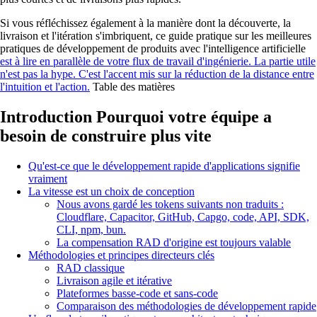
Si vous réfléchissez également à la manière dont la découverte, la
livraison et l'itération s'imbriquent, ce guide pratique sur les meilleures
pratiques de développement de produits avec l'intelligence artificielle
est à lire en parallèle de votre flux de travail d'ingénierie. La partie utile
n'est pas la hype. C'est l'accent mis sur la réduction de la distance entre
l'intuition et l'action.
Table des matières
Introduction Pourquoi votre équipe a
besoin de construire plus vite
Qu'est-ce que le développement rapide d'applications signifie
vraiment
La vitesse est un choix de conception
Nous avons gardé les tokens suivants non traduits :
Cloudflare, Capacitor, GitHub, Capgo, code, API, SDK,
CLI, npm, bun.
La compensation RAD d'origine est toujours valable
Méthodologies et principes directeurs clés
RAD classique
Livraison agile et itérative
Plateformes basse-code et sans-code
Comparaison des méthodologies de développement rapide