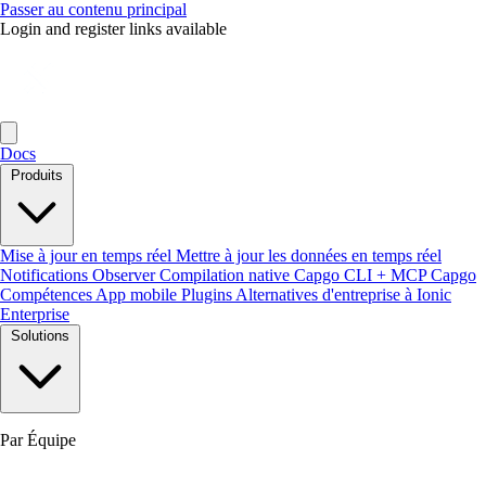
Passer au contenu principal
Login and register links available
Docs
Produits
Mise à jour en temps réel
Mettre à jour les données en temps réel
Notifications
Observer
Compilation native
Capgo CLI + MCP
Capgo
Compétences
App mobile
Plugins
Alternatives d'entreprise à Ionic
Enterprise
Solutions
Par Équipe