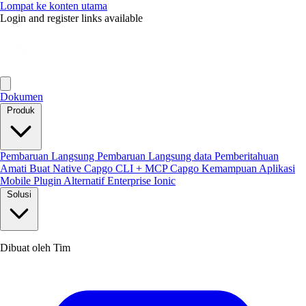
Lompat ke konten utama
Login and register links available
Dokumen
Produk
Pembaruan Langsung
Pembaruan Langsung data
Pemberitahuan
Amati
Buat Native
Capgo CLI + MCP
Capgo Kemampuan
Aplikasi
Mobile
Plugin
Alternatif Enterprise Ionic
Solusi
Dibuat oleh Tim