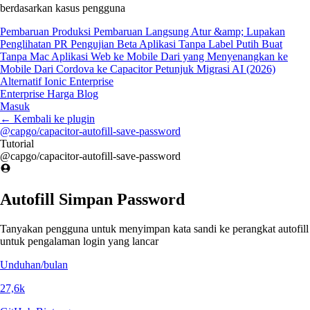
berdasarkan kasus pengguna
Pembaruan Produksi
Pembaruan Langsung
Atur &amp; Lupakan
Penglihatan PR
Pengujian Beta
Aplikasi Tanpa Label Putih
Buat
Tanpa Mac
Aplikasi Web ke Mobile
Dari yang Menyenangkan ke
Mobile
Dari Cordova ke Capacitor
Petunjuk Migrasi AI (2026)
Alternatif Ionic Enterprise
Enterprise
Harga
Blog
Masuk
←
Kembali ke plugin
@capgo/capacitor-autofill-save-password
Tutorial
@capgo/capacitor-autofill-save-password
Autofill Simpan Password
Tanyakan pengguna untuk menyimpan kata sandi ke perangkat autofill
untuk pengalaman login yang lancar
Unduhan/bulan
27,6k