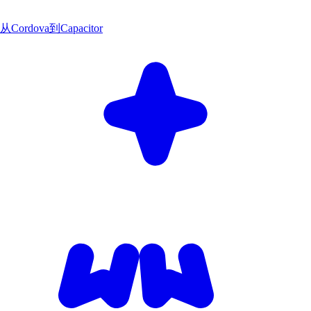
从Cordova到Capacitor