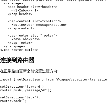
  <cap-page>

    <cap-header slot="header">

      <h1>Inbox</h1>

    </cap-header>

    <cap-content slot="content">

      <button>Open message</button>

    </cap-content>

    <cap-footer slot="footer">

      <nav>Tabs</nav>

    </cap-footer>

  </cap-page>

连接到路由器
在正常路由更新之前设置过渡方向:
import { setDirection } from '@capgo/capacitor-transitio
setDirection('forward');

router.push('/message/42');

setDirection('back');
