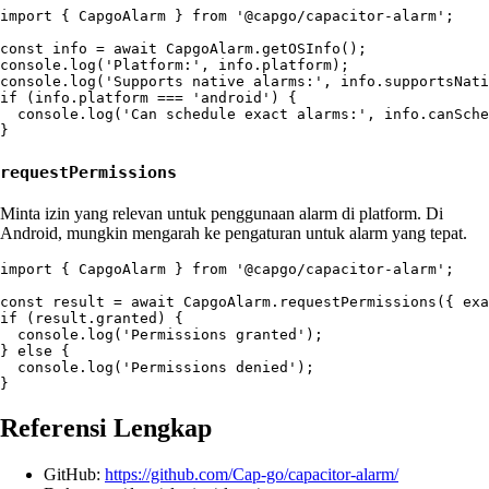
import { CapgoAlarm } from '@capgo/capacitor-alarm';

const info = await CapgoAlarm.getOSInfo();

console.log('Platform:', info.platform);

console.log('Supports native alarms:', info.supportsNati
if (info.platform === 'android') {

  console.log('Can schedule exact alarms:', info.canSche
requestPermissions
Minta izin yang relevan untuk penggunaan alarm di platform. Di
Android, mungkin mengarah ke pengaturan untuk alarm yang tepat.
import { CapgoAlarm } from '@capgo/capacitor-alarm';

const result = await CapgoAlarm.requestPermissions({ exa
if (result.granted) {

  console.log('Permissions granted');

} else {

  console.log('Permissions denied');

Referensi Lengkap
GitHub:
https://github.com/Cap-go/capacitor-alarm/