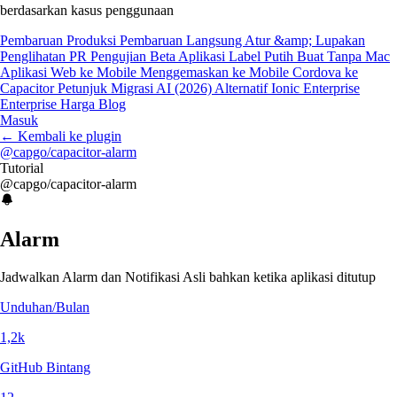
berdasarkan kasus penggunaan
Pembaruan Produksi
Pembaruan Langsung
Atur &amp; Lupakan
Penglihatan PR
Pengujian Beta
Aplikasi Label Putih
Buat Tanpa Mac
Aplikasi Web ke Mobile
Menggemaskan ke Mobile
Cordova ke
Capacitor
Petunjuk Migrasi AI (2026)
Alternatif Ionic Enterprise
Enterprise
Harga
Blog
Masuk
←
Kembali ke plugin
@capgo/capacitor-alarm
Tutorial
@capgo/capacitor-alarm
Alarm
Jadwalkan Alarm dan Notifikasi Asli bahkan ketika aplikasi ditutup
Unduhan/Bulan
1,2k
GitHub Bintang