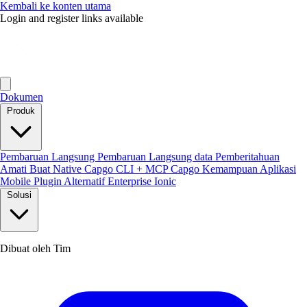
Kembali ke konten utama
Login and register links available
Dokumen
Produk
Pembaruan Langsung
Pembaruan Langsung data
Pemberitahuan
Amati
Buat Native
Capgo CLI + MCP
Capgo Kemampuan
Aplikasi
Mobile
Plugin
Alternatif Enterprise Ionic
Solusi
Dibuat oleh Tim