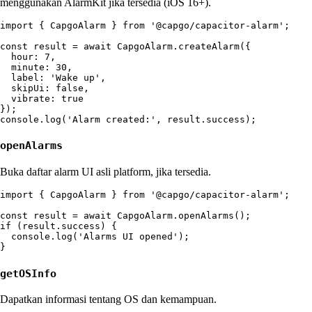
menggunakan AlarmKit jika tersedia (iOS 16+).
import { CapgoAlarm } from '@capgo/capacitor-alarm';

const result = await CapgoAlarm.createAlarm({

  hour: 7,

  minute: 30,

  label: 'Wake up',

  skipUi: false,

  vibrate: true

});

openAlarms
Buka daftar alarm UI asli platform, jika tersedia.
import { CapgoAlarm } from '@capgo/capacitor-alarm';

const result = await CapgoAlarm.openAlarms();

if (result.success) {

  console.log('Alarms UI opened');

getOSInfo
Dapatkan informasi tentang OS dan kemampuan.