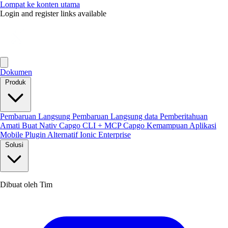
Lompat ke konten utama
Login and register links available
Dokumen
Produk
Pembaruan Langsung
Pembaruan Langsung data
Pemberitahuan
Amati
Buat Nativ
Capgo CLI + MCP
Capgo Kemampuan
Aplikasi
Mobile
Plugin
Alternatif Ionic Enterprise
Solusi
Dibuat oleh Tim