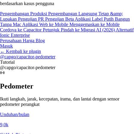
berdasarkan kasus pengguna
Pengembangan Produksi
Pengembangan Langsung
Tetap &amp;
Lupakan
Pengujian PR
Pengujian Beta
Aplikasi Label Putih
Bangun
Tanpa Mac
Aplikasi Web ke Mobile
Menggemaskan ke Mobile
Cordova ke Capacitor
Petunjuk Pindah ke Migrasi AI (2026)
Alternatif
Ionic Enterprise
Perusahaan
Harga
Blog
Masuk
←
Kembali ke plugin
@capgo/capacitor-pedometer
Tutorial
@capgo/capacitor-pedometer
Pedometer
Ikuti langkah, jarak, kecepatan, irama, dan lantai dengan sensor
pedometer perangkat
Unduhan/bulan
9,0k