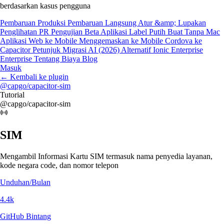
berdasarkan kasus pengguna
Pembaruan Produksi
Pembaruan Langsung
Atur &amp; Lupakan
Penglihatan PR
Pengujian Beta
Aplikasi Label Putih
Buat Tanpa Mac
Aplikasi Web ke Mobile
Menggemaskan ke Mobile
Cordova ke
Capacitor
Petunjuk Migrasi AI (2026)
Alternatif Ionic Enterprise
Enterprise
Tentang Biaya
Blog
Masuk
←
Kembali ke plugin
@capgo/capacitor-sim
Tutorial
@capgo/capacitor-sim
SIM
Mengambil Informasi Kartu SIM termasuk nama penyedia layanan,
kode negara code, dan nomor telepon
Unduhan/Bulan
4.4k
GitHub Bintang