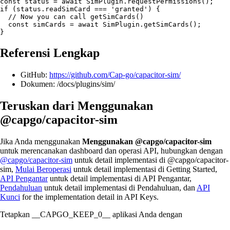
const status = await SimPlugin.requestPermissions();

if (status.readSimCard === 'granted') {

  // Now you can call getSimCards()

  const simCards = await SimPlugin.getSimCards();

Referensi Lengkap
GitHub:
https://github.com/Cap-go/capacitor-sim/
Dokumen: /docs/plugins/sim/
Teruskan dari Menggunakan
@capgo/capacitor-sim
Jika Anda menggunakan
Menggunakan @capgo/capacitor-sim
untuk merencanakan dashboard dan operasi API, hubungkan dengan
@capgo/capacitor-sim
untuk detail implementasi di @capgo/capacitor-
sim,
Mulai Beroperasi
untuk detail implementasi di Getting Started,
API Pengantar
untuk detail implementasi di API Pengantar,
Pendahuluan
untuk detail implementasi di Pendahuluan, dan
API
Kunci
for the implementation detail in API Keys.
Tetapkan __CAPGO_KEEP_0__ aplikasi Anda dengan