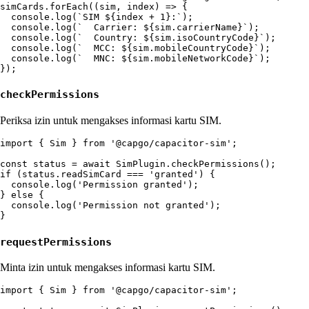
simCards.forEach((sim, index) => {

  console.log(`SIM ${index + 1}:`);

  console.log(`  Carrier: ${sim.carrierName}`);

  console.log(`  Country: ${sim.isoCountryCode}`);

  console.log(`  MCC: ${sim.mobileCountryCode}`);

  console.log(`  MNC: ${sim.mobileNetworkCode}`);

checkPermissions
Periksa izin untuk mengakses informasi kartu SIM.
import { Sim } from '@capgo/capacitor-sim';

const status = await SimPlugin.checkPermissions();

if (status.readSimCard === 'granted') {

  console.log('Permission granted');

} else {

  console.log('Permission not granted');

requestPermissions
Minta izin untuk mengakses informasi kartu SIM.
import { Sim } from '@capgo/capacitor-sim';
