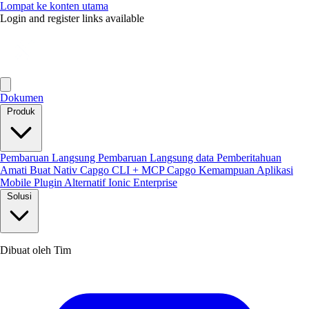
Lompat ke konten utama
Login and register links available
Dokumen
Produk
Pembaruan Langsung
Pembaruan Langsung data
Pemberitahuan
Amati
Buat Nativ
Capgo CLI + MCP
Capgo Kemampuan
Aplikasi
Mobile
Plugin
Alternatif Ionic Enterprise
Solusi
Dibuat oleh Tim