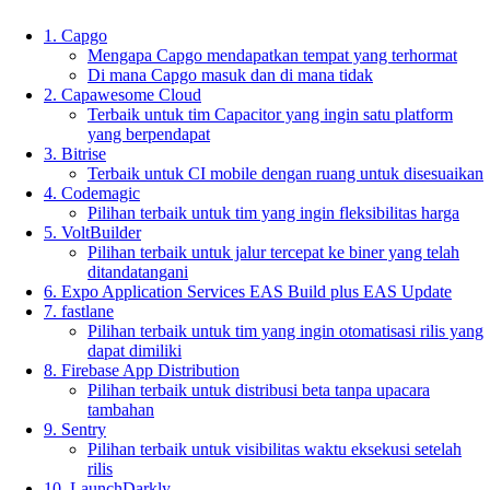
1. Capgo
Mengapa Capgo mendapatkan tempat yang terhormat
Di mana Capgo masuk dan di mana tidak
2. Capawesome Cloud
Terbaik untuk tim Capacitor yang ingin satu platform
yang berpendapat
3. Bitrise
Terbaik untuk CI mobile dengan ruang untuk disesuaikan
4. Codemagic
Pilihan terbaik untuk tim yang ingin fleksibilitas harga
5. VoltBuilder
Pilihan terbaik untuk jalur tercepat ke biner yang telah
ditandatangani
6. Expo Application Services EAS Build plus EAS Update
7. fastlane
Pilihan terbaik untuk tim yang ingin otomatisasi rilis yang
dapat dimiliki
8. Firebase App Distribution
Pilihan terbaik untuk distribusi beta tanpa upacara
tambahan
9. Sentry
Pilihan terbaik untuk visibilitas waktu eksekusi setelah
rilis
10. LaunchDarkly