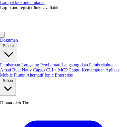
Lompat ke konten utama
Login and register links available
Dokumen
Produk
Pembaruan Langsung
Pembaruan Langsung data
Pemberitahuan
Amati
Buat Nativ
Capgo CLI + MCP
Capgo Kemampuan
Aplikasi
Mobile
Plugin
Alternatif Ionic Enterprise
Solusi
Dibuat oleh Tim