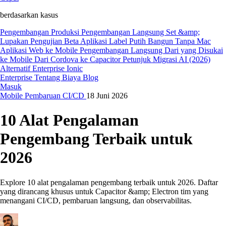
berdasarkan kasus
Pengembangan Produksi
Pengembangan Langsung
Set &amp;
Lupakan
Pengujian Beta
Aplikasi Label Putih
Bangun Tanpa Mac
Aplikasi Web ke Mobile
Pengembangan Langsung
Dari yang Disukai
ke Mobile
Dari Cordova ke Capacitor
Petunjuk Migrasi AI (2026)
Alternatif Enterprise Ionic
Enterprise
Tentang Biaya
Blog
Masuk
Mobile
Pembaruan
CI/CD
18 Juni 2026
10 Alat Pengalaman
Pengembang Terbaik untuk
2026
Explore 10 alat pengalaman pengembang terbaik untuk 2026. Daftar
yang dirancang khusus untuk Capacitor &amp; Electron tim yang
menangani CI/CD, pembaruan langsung, dan observabilitas.