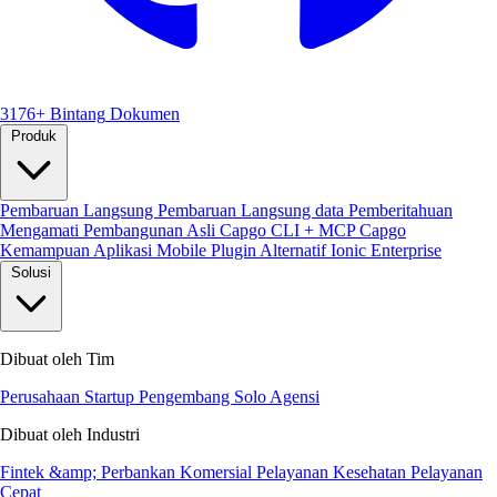
3176+ Bintang
Dokumen
Produk
Pembaruan Langsung
Pembaruan Langsung data
Pemberitahuan
Mengamati
Pembangunan Asli
Capgo CLI + MCP
Capgo
Kemampuan
Aplikasi Mobile
Plugin
Alternatif Ionic Enterprise
Solusi
Dibuat oleh Tim
Perusahaan
Startup
Pengembang Solo
Agensi
Dibuat oleh Industri
Fintek &amp; Perbankan
Komersial
Pelayanan Kesehatan
Pelayanan
Cepat