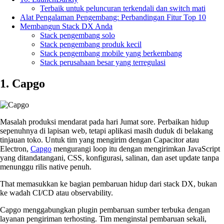
Terbaik untuk peluncuran terkendali dan switch mati
Alat Pengalaman Pengembang: Perbandingan Fitur Top 10
Membangun Stack DX Anda
Stack pengembang solo
Stack pengembang produk kecil
Stack pengembang mobile yang berkembang
Stack perusahaan besar yang terregulasi
1. Capgo
Masalah produksi mendarat pada hari Jumat sore. Perbaikan hidup
sepenuhnya di lapisan web, tetapi aplikasi masih duduk di belakang
tinjauan toko. Untuk tim yang mengirim dengan Capacitor atau
Electron,
Capgo
mengurangi loop itu dengan mengirimkan JavaScript
yang ditandatangani, CSS, konfigurasi, salinan, dan aset update tanpa
menunggu rilis native penuh.
That memasukkan ke bagian pembaruan hidup dari stack DX, bukan
ke wadah CI/CD atau observability.
Capgo menggabungkan plugin pembaruan sumber terbuka dengan
layanan pengiriman terhosting. Tim menginstal pembaruan sekali,