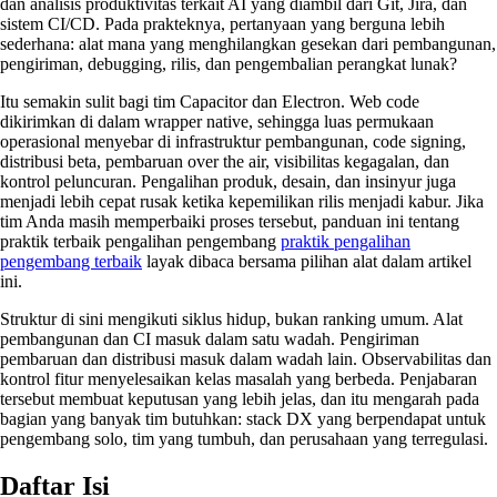
dan analisis produktivitas terkait AI yang diambil dari Git, Jira, dan
sistem CI/CD. Pada prakteknya, pertanyaan yang berguna lebih
sederhana: alat mana yang menghilangkan gesekan dari pembangunan,
pengiriman, debugging, rilis, dan pengembalian perangkat lunak?
Itu semakin sulit bagi tim Capacitor dan Electron. Web code
dikirimkan di dalam wrapper native, sehingga luas permukaan
operasional menyebar di infrastruktur pembangunan, code signing,
distribusi beta, pembaruan over the air, visibilitas kegagalan, dan
kontrol peluncuran. Pengalihan produk, desain, dan insinyur juga
menjadi lebih cepat rusak ketika kepemilikan rilis menjadi kabur. Jika
tim Anda masih memperbaiki proses tersebut, panduan ini tentang
praktik terbaik pengalihan pengembang
praktik pengalihan
pengembang terbaik
layak dibaca bersama pilihan alat dalam artikel
ini.
Struktur di sini mengikuti siklus hidup, bukan ranking umum. Alat
pembangunan dan CI masuk dalam satu wadah. Pengiriman
pembaruan dan distribusi masuk dalam wadah lain. Observabilitas dan
kontrol fitur menyelesaikan kelas masalah yang berbeda. Penjabaran
tersebut membuat keputusan yang lebih jelas, dan itu mengarah pada
bagian yang banyak tim butuhkan: stack DX yang berpendapat untuk
pengembang solo, tim yang tumbuh, dan perusahaan yang terregulasi.
Daftar Isi