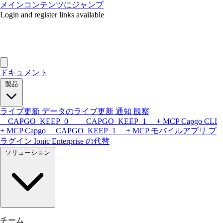
メインコンテンツにジャンプ
Login and register links available
ドキュメント
製品
ライブ更新
データのライブ更新
通知
観察
__CAPGO_KEEP_0__ __CAPGO_KEEP_1__ + MCP
Capgo CLI
+ MCP
Capgo __CAPGO_KEEP_1__ + MCP
モバイルアプリ
プ
ラグイン
Ionic Enterprise の代替
ソリューション
チーム