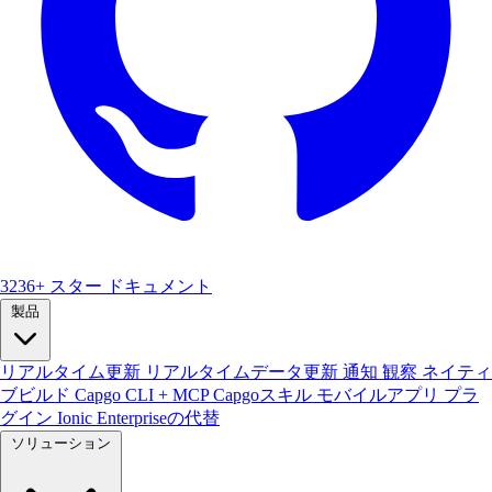
3236+ スター
ドキュメント
製品
リアルタイム更新
リアルタイムデータ更新
通知
観察
ネイティ
ブビルド
Capgo CLI + MCP
Capgoスキル
モバイルアプリ
プラ
グイン
Ionic Enterpriseの代替
ソリューション