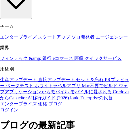
チーム
エンタープライズ
スタートアップ
ソロ開発者
エージェンシー
業界
フィンテック &amp; 銀行
eコマース
医療
クイックサービス
用途別
生産アップデート
直接アップデート
セット＆忘れ
PRプレビュ
ー
ベータテスト
ホワイトラベルアプリ
Mac不要でビルド
ウェ
ブアプリケーションからモバイル
モバイルに愛される
Cordova
からCapacitor
AI移行ガイド (2026)
Ionic Enterpriseの代替
エンタープライズ
価格
ブログ
ログイン
ブログの最新記事