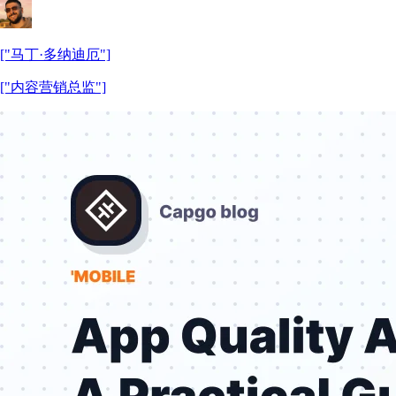
["马丁·多纳迪厄"]
["内容营销总监"]