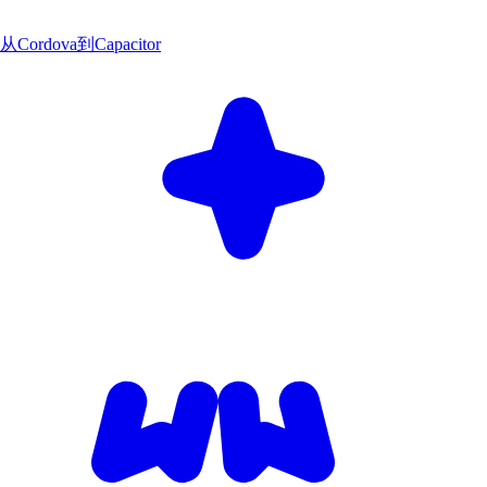
从Cordova到Capacitor