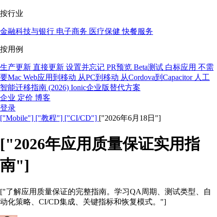
按行业
金融科技与银行
电子商务
医疗保健
快餐服务
按用例
生产更新
直接更新
设置并忘记
PR预览
Beta测试
白标应用
不需
要Mac
Web应用到移动
从PC到移动
从Cordova到Capacitor
人工
智能迁移指南 (2026)
Ionic企业版替代方案
企业
定价
博客
登录
["Mobile"]
["教程"]
["CI/CD"]
["2026年6月18日"]
["2026年应用质量保证实用指
南"]
["了解应用质量保证的完整指南。学习QA周期、测试类型、自
动化策略、CI/CD集成、关键指标和恢复模式。"]