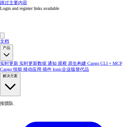
跳过主要内容
Login and register links available
文档
产品
实时更新
实时更新数据
通知
观察
原生构建
Capgo CLI + MCP
Capgo 技能
移动应用
插件
Ionic企业版替代品
解决方案
按团队