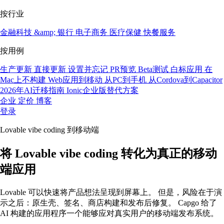
按行业
金融科技 &amp; 银行
电子商务
医疗保健
快餐服务
按用例
生产更新
直接更新
设置并忘记
PR预览
Beta测试
白标应用
在
Mac上不构建
Web应用到移动
从PC到手机
从Cordova到Capacitor
2026年AI迁移指南
Ionic企业版替代方案
企业
定价
博客
登录
Lovable vibe coding 到移动端
将 Lovable vibe coding 转化为真正的移动
端应用
Lovable 可以快速将产品想法呈现到屏幕上。 但是，风险在于演
示之后：原生壳、签名、商店构建和发布后修复。 Capgo 给了
AI 构建的应用程序一个能够应对真实用户的移动端发布系统。