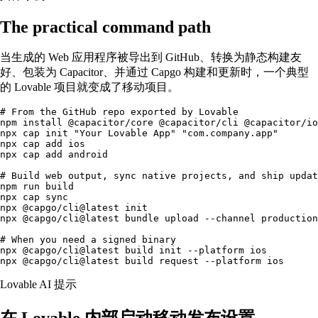
The practical command path
当生成的 Web 应用程序被导出到 GitHub、转换为静态构建友
好、包装为 Capacitor、并通过 Capgo 构建和更新时，一个典型
的 Lovable 项目就变成了移动项目。
# From the GitHub repo exported by Lovable

npm install @capacitor/core @capacitor/cli @capacitor/io
npx cap init "Your Lovable App" "com.company.app"

npx cap add ios

npx cap add android

# Build web output, sync native projects, and ship updat
npm run build

npx cap sync

npx @capgo/cli@latest init

npx @capgo/cli@latest bundle upload --channel production

# When you need a signed binary

npx @capgo/cli@latest build init --platform ios

npx @capgo/cli@latest build request --platform ios
Lovable AI 提示