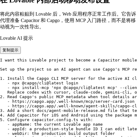
在 Lovable 内部启动移动发布设置
将此内容粘贴到 Lovable 后，Web 应用程序正常工作后。它告诉
代理准备 Capacitor 和 Capgo，使用 MCP 入门路径，而不是将移
动视为一次性导出。
Lovable AI 提示
复制提示
I want this Lovable project to become a Capacitor mobile
Set up the project so an AI agent can use Capgo's MCP re
1. Install the Capgo CLI MCP server for the active AI cl
   - npx @capgo/cli@latest login

   - npx install-mcp 'npx @capgo/cli@latest mcp' --clien
   Replace codex with cursor, claude-code, gemini-cli, o
2. Read Capgo's public MCP metadata when tool details ar
   - https://capgo.app/.well-known/mcp/server-card.json

   - https://capgo.app/.well-known/agent-skills/capgo-cl
3. Add a short docs/agent-mobile-release.md file that te
4. Add Capacitor for iOS and Android using the package m
5. Configure capacitor.config.ts with:

   - appName: the current Lovable app name

   - appId: a production-style bundle ID I can edit late
   - webDir: the production build output folder
