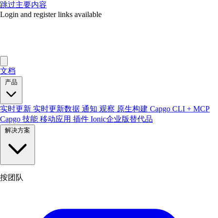
跳过主要内容
Login and register links available
文档
产品
实时更新
实时更新数据
通知
观察
原生构建
Capgo CLI + MCP
Capgo 技能
移动应用
插件
Ionic企业版替代品
解决方案
按团队