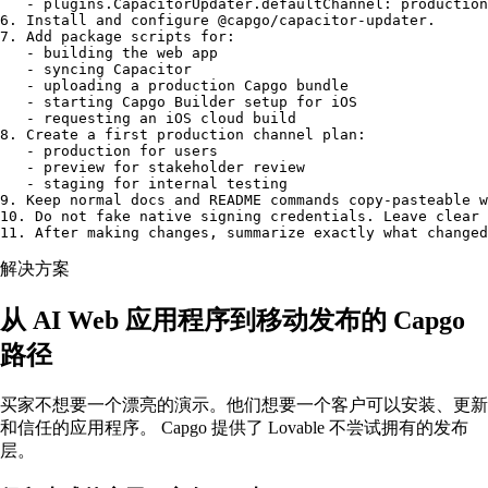
   - plugins.CapacitorUpdater.defaultChannel: production

6. Install and configure @capgo/capacitor-updater.

7. Add package scripts for:

   - building the web app

   - syncing Capacitor

   - uploading a production Capgo bundle

   - starting Capgo Builder setup for iOS

   - requesting an iOS cloud build

8. Create a first production channel plan:

   - production for users

   - preview for stakeholder review

   - staging for internal testing

9. Keep normal docs and README commands copy-pasteable w
10. Do not fake native signing credentials. Leave clear 
11. After making changes, summarize exactly what changed
解决方案
从 AI Web 应用程序到移动发布的 Capgo
路径
买家不想要一个漂亮的演示。他们想要一个客户可以安装、更新
和信任的应用程序。 Capgo 提供了 Lovable 不尝试拥有的发布
层。