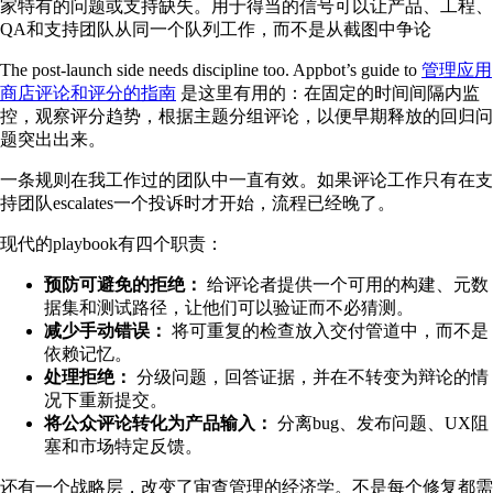
家特有的问题或支持缺失。用于得当的信号可以让产品、工程、
QA和支持团队从同一个队列工作，而不是从截图中争论
The post-launch side needs discipline too. Appbot’s guide to
管理应用
商店评论和评分的指南
是这里有用的：在固定的时间间隔内监
控，观察评分趋势，根据主题分组评论，以便早期释放的回归问
题突出出来。
一条规则在我工作过的团队中一直有效。如果评论工作只有在支
持团队escalates一个投诉时才开始，流程已经晚了。
现代的playbook有四个职责：
预防可避免的拒绝：
给评论者提供一个可用的构建、元数
据集和测试路径，让他们可以验证而不必猜测。
减少手动错误：
将可重复的检查放入交付管道中，而不是
依赖记忆。
处理拒绝：
分级问题，回答证据，并在不转变为辩论的情
况下重新提交。
将公众评论转化为产品输入：
分离bug、发布问题、UX阻
塞和市场特定反馈。
还有一个战略层，改变了审查管理的经济学。不是每个修复都需