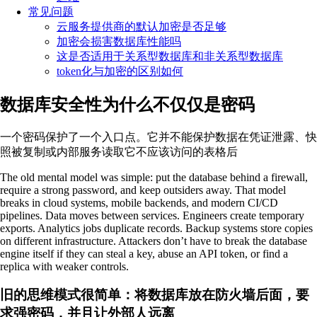
常见问题
云服务提供商的默认加密是否足够
加密会损害数据库性能吗
这是否适用于关系型数据库和非关系型数据库
token化与加密的区别如何
数据库安全性为什么不仅仅是密码
一个密码保护了一个入口点。它并不能保护数据在凭证泄露、快
照被复制或内部服务读取它不应该访问的表格后
The old mental model was simple: put the database behind a firewall,
require a strong password, and keep outsiders away. That model
breaks in cloud systems, mobile backends, and modern CI/CD
pipelines. Data moves between services. Engineers create temporary
exports. Analytics jobs duplicate records. Backup systems store copies
on different infrastructure. Attackers don’t have to break the database
engine itself if they can steal a key, abuse an API token, or find a
replica with weaker controls.
旧的思维模式很简单：将数据库放在防火墙后面，要
求强密码，并且让外部人远离