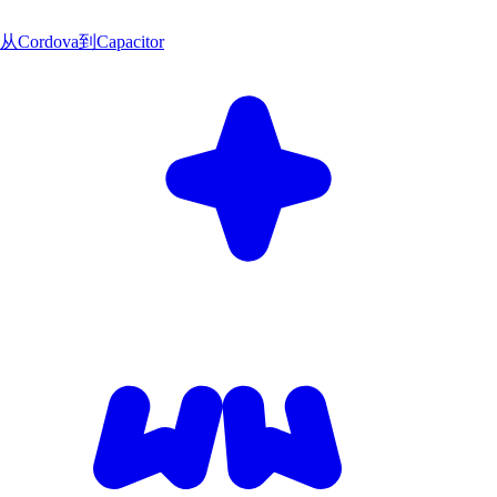
从Cordova到Capacitor