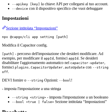
la chiave API per collegarsi al tuo account.
--apikey [key]
con il dispositivo specifico che vuoi debuggare
--device
Impostazioni
Sezione intitolata “Impostazioni”
npx @capgo/cli app setting [path]
Modifica il Capacitor config.
- percorso dell'impostazione che desideri modificare. Ad
[path]
esempio, per modificare il
, fornisci
. Se desideri
appId
appId
disabilitare l'aggiornamento automatico nel
,
capacitor-updater
fornisci
con
plugins.CapacitorUpdater.autoUpdate
--string
.
off
DEVI fornire o
Opzioni:
!
--string
--bool
- imposta l'impostazione a una stringa
- imposta l'impostazione a un booleano
--string <string>
Sezione intitolata “Impostazioni”
--bool <true | false>