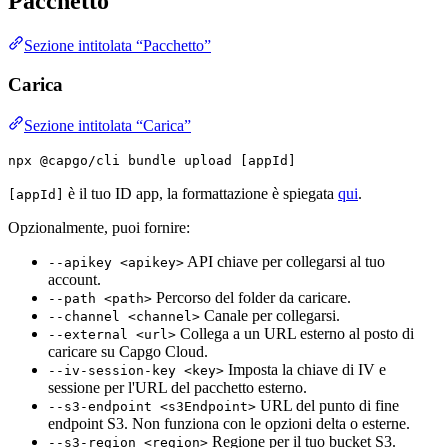
Pacchetto
Sezione intitolata “Pacchetto”
Carica
Sezione intitolata “Carica”
npx @capgo/cli bundle upload [appId]
è il tuo ID app, la formattazione è spiegata
qui
.
[appId]
Opzionalmente, puoi fornire:
API chiave per collegarsi al tuo
--apikey <apikey>
account.
Percorso del folder da caricare.
--path <path>
Canale per collegarsi.
--channel <channel>
Collega a un URL esterno al posto di
--external <url>
caricare su Capgo Cloud.
Imposta la chiave di IV e
--iv-session-key <key>
sessione per l'URL del pacchetto esterno.
URL del punto di fine
--s3-endpoint <s3Endpoint>
endpoint S3. Non funziona con le opzioni delta o esterne.
Regione per il tuo bucket S3.
--s3-region <region>