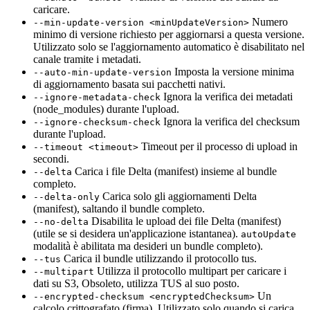
caricare.
Numero
--min-update-version <minUpdateVersion>
minimo di versione richiesto per aggiornarsi a questa versione.
Utilizzato solo se l'aggiornamento automatico è disabilitato nel
canale tramite i metadati.
Imposta la versione minima
--auto-min-update-version
di aggiornamento basata sui pacchetti nativi.
Ignora la verifica dei metadati
--ignore-metadata-check
(node_modules) durante l'upload.
Ignora la verifica del checksum
--ignore-checksum-check
durante l'upload.
Timeout per il processo di upload in
--timeout <timeout>
secondi.
Carica i file Delta (manifest) insieme al bundle
--delta
completo.
Carica solo gli aggiornamenti Delta
--delta-only
(manifest), saltando il bundle completo.
Disabilita le upload dei file Delta (manifest)
--no-delta
(utile se si desidera un'applicazione istantanea).
autoUpdate
modalità è abilitata ma desideri un bundle completo).
Carica il bundle utilizzando il protocollo tus.
--tus
Utilizza il protocollo multipart per caricare i
--multipart
dati su S3, Obsoleto, utilizza TUS al suo posto.
Un
--encrypted-checksum <encryptedChecksum>
calcolo crittografato (firma). Utilizzato solo quando si carica