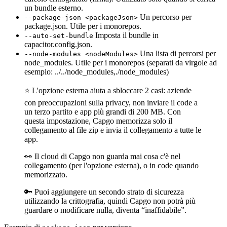
un bundle esterno.
Un percorso per
--package-json <packageJson>
package.json. Utile per i monorepos.
Imposta il bundle in
--auto-set-bundle
capacitor.config.json.
Una lista di percorsi per
--node-modules <nodeModules>
node_modules. Utile per i monorepos (separati da virgole ad
esempio: ../../node_modules,./node_modules)
⭐️ L'opzione esterna aiuta a sbloccare 2 casi: aziende
con preoccupazioni sulla privacy, non inviare il code a
un terzo partito e app più grandi di 200 MB. Con
questa impostazione, Capgo memorizza solo il
collegamento al file zip e invia il collegamento a tutte le
app.
👀 Il cloud di Capgo non guarda mai cosa c'è nel
collegamento (per l'opzione esterna), o in code quando
memorizzato.
🔑 Puoi aggiungere un secondo strato di sicurezza
utilizzando la crittografia, quindi Capgo non potrà più
guardare o modificare nulla, diventa “inaffidabile”.