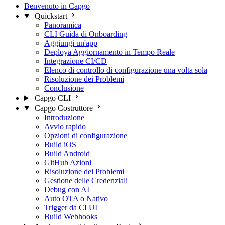
Benvenuto in Capgo
Quickstart
Panoramica
CLI Guida di Onboarding
Aggiungi un'app
Deploya Aggiornamento in Tempo Reale
Integrazione CI/CD
Elenco di controllo di configurazione una volta sola
Risoluzione dei Problemi
Conclusione
Capgo CLI
Capgo Costruttore
Introduzione
Avvio rapido
Opzioni di configurazione
Build iOS
Build Android
GitHub Azioni
Risoluzione dei Problemi
Gestione delle Credenziali
Debug con AI
Auto OTA o Nativo
Trigger da CI UI
Build Webhooks