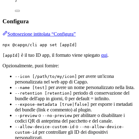
}
Configura
Sottosezione intitolata “Configura”
npx @capgo/cli app set [appId]
è il tuo ID app, il formato viene spiegato
qui
.
[appId]
Opzionalmente, puoi fornire:
per avere un'icona
--icon [/path/to/my/icon]
personalizzata nel web app di Capgo.
per avere un nome personalizzato nella lista.
--name [test]
periodo di conservazione del
--retention [retention]
bundle dell'app in giorni, 0 per default = infinito.
per esporre i metadati
--expose-metadata [true|false]
del bundle (link e commento) al plugin.
o
per abilitare o disabilitare i
--preview
--no-preview
codici QR di anteprima del pacchetto e del canale.
o
--allow-device-custom-id
--no-allow-device-
per controllare gli ID dei dispositivi
custom-id
personalizzati.