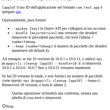
il tuo ID dell'applicazione nel formato
è
[appId]
com.test.app
spiegato
qui
.
Opzionalmente, puoi fornire:
la chiave API per collegarsi al tuo account.
--apikey [key]
una versione che desideri
--bundle [majorVersion]
rimuovere le precedenti pacchetti, che terrà l'ultima +
.
numberToKeep
il numero di pacchetti che desideri
--keep [numberToKeep]
mantenere (di default 4).
Ad esempio: se hai 10 versioni da 10.0.1 a 10.0.11, e utilizzi
npx
rimuoverà
@capgo/cli cleanup [appId] --bundle=10.0.0
10.0.1 a 10.0.6. 10.0.7 fino a 10.0.11 verranno mantenuti.
Se hai 20 versioni in totale, e non fornisci un numero di pacchetti
come questo:
npx @capgo/cli cleanup [appId] --keep=2
Rimuoverà 18 versioni, e terrà le ultime 2.
Questa operazione richiederà una conferma, mostra una
tabella di cosa terrà e rimuoverà.
Nota