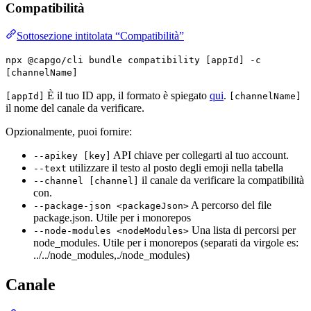
Compatibilità
Sottosezione intitolata “Compatibilità”
npx @capgo/cli bundle compatibility [appId] -c
[channelName]
È il tuo ID app, il formato è spiegato
qui
.
[appId]
[channelName]
il nome del canale da verificare.
Opzionalmente, puoi fornire:
API chiave per collegarti al tuo account.
--apikey [key]
utilizzare il testo al posto degli emoji nella tabella
--text
il canale da verificare la compatibilità
--channel [channel]
con.
A percorso del file
--package-json <packageJson>
package.json. Utile per i monorepos
Una lista di percorsi per
--node-modules <nodeModules>
node_modules. Utile per i monorepos (separati da virgole es:
../../node_modules,./node_modules)
Canale