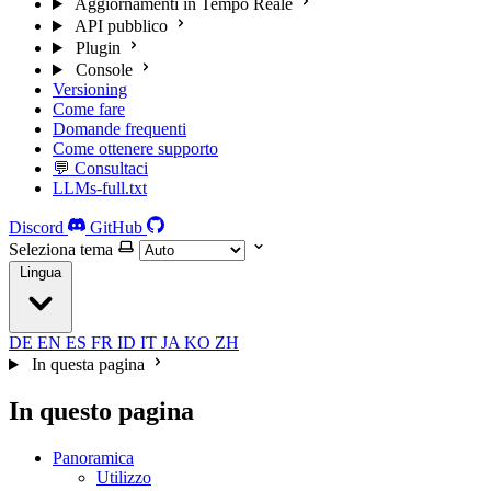
Aggiornamenti in Tempo Reale
API pubblico
Plugin
Console
Versioning
Come fare
Domande frequenti
Come ottenere supporto
💬 Consultaci
LLMs-full.txt
Discord
GitHub
Seleziona tema
Lingua
DE
EN
ES
FR
ID
IT
JA
KO
ZH
In questa pagina
In questo pagina
Panoramica
Utilizzo