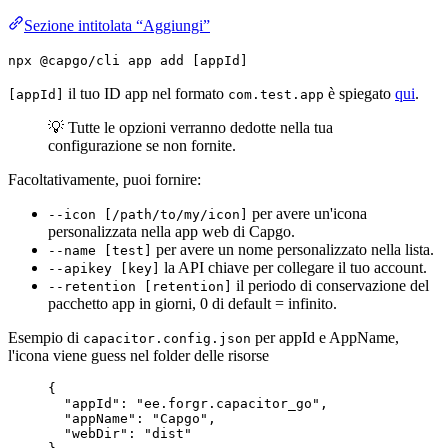
Sezione intitolata “Aggiungi”
npx @capgo/cli app add [appId]
il tuo ID app nel formato
è spiegato
qui
.
[appId]
com.test.app
💡 Tutte le opzioni verranno dedotte nella tua
configurazione se non fornite.
Facoltativamente, puoi fornire:
per avere un'icona
--icon [/path/to/my/icon]
personalizzata nella app web di Capgo.
per avere un nome personalizzato nella lista.
--name [test]
la API chiave per collegare il tuo account.
--apikey [key]
il periodo di conservazione del
--retention [retention]
pacchetto app in giorni, 0 di default = infinito.
Esempio di
per appId e AppName,
capacitor.config.json
l'icona viene guess nel folder delle risorse
{
"appId"
: 
"ee.forgr.capacitor_go"
,
"appName"
: 
"Capgo"
,
"webDir"
: 
"dist"