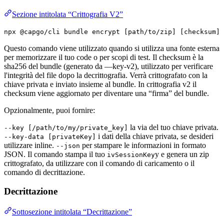
Sezione intitolata “Crittografia V2”
npx @capgo/cli bundle encrypt [path/to/zip] [checksum]
Questo comando viene utilizzato quando si utilizza una fonte esterna
per memorizzare il tuo code o per scopi di test. Il checksum è la
sha256 del bundle (generato da —key-v2), utilizzato per verificare
l'integrità del file dopo la decrittografia. Verrà crittografato con la
chiave privata e inviato insieme al bundle. In crittografia v2 il
checksum viene aggiornato per diventare una “firma” del bundle.
Opzionalmente, puoi fornire:
la via del tuo chiave privata.
--key [/path/to/my/private_key]
i dati della chiave privata, se desideri
--key-data [privateKey]
utilizzare inline.
per stampare le informazioni in formato
--json
JSON. Il comando stampa il tuo
y e genera un zip
ivSessionKey
crittografato, da utilizzare con il comando di caricamento o il
comando di decrittazione.
Decrittazione
Sottosezione intitolata “Decrittazione”