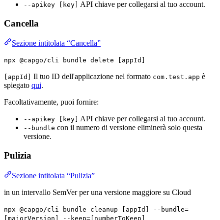
API chiave per collegarsi al tuo account.
--apikey [key]
Cancella
Sezione intitolata “Cancella”
npx @capgo/cli bundle delete [appId]
Il tuo ID dell'applicazione nel formato
è
[appId]
com.test.app
spiegato
qui
.
Facoltativamente, puoi fornire:
API chiave per collegarsi al tuo account.
--apikey [key]
con il numero di versione eliminerà solo questa
--bundle
versione.
Pulizia
Sezione intitolata “Pulizia”
in un intervallo SemVer per una versione maggiore su Cloud
npx @capgo/cli bundle cleanup [appId] --bundle=
[majorVersion] --keep=[numberToKeep]