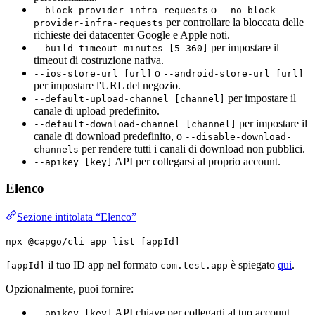
o
--block-provider-infra-requests
--no-block-
per controllare la bloccata delle
provider-infra-requests
richieste dei datacenter Google e Apple noti.
per impostare il
--build-timeout-minutes [5-360]
timeout di costruzione nativa.
o
--ios-store-url [url]
--android-store-url [url]
per impostare l'URL del negozio.
per impostare il
--default-upload-channel [channel]
canale di upload predefinito.
per impostare il
--default-download-channel [channel]
canale di download predefinito, o
--disable-download-
per rendere tutti i canali di download non pubblici.
channels
API per collegarsi al proprio account.
--apikey [key]
Elenco
Sezione intitolata “Elenco”
npx @capgo/cli app list [appId]
il tuo ID app nel formato
è spiegato
qui
.
[appId]
com.test.app
Opzionalmente, puoi fornire:
API chiave per collegarti al tuo account.
--apikey [key]