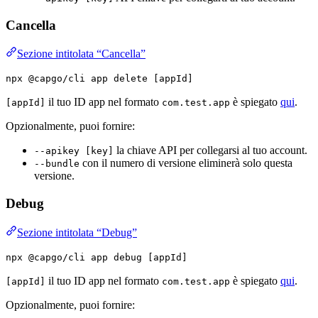
Cancella
Sezione intitolata “Cancella”
npx @capgo/cli app delete [appId]
il tuo ID app nel formato
è spiegato
qui
.
[appId]
com.test.app
Opzionalmente, puoi fornire:
la chiave API per collegarsi al tuo account.
--apikey [key]
con il numero di versione eliminerà solo questa
--bundle
versione.
Debug
Sezione intitolata “Debug”
npx @capgo/cli app debug [appId]
il tuo ID app nel formato
è spiegato
qui
.
[appId]
com.test.app
Opzionalmente, puoi fornire: