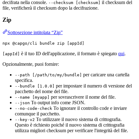
decifrata nella console.
il checksum del
--checksum [checksum]
file, verificherà il checksum dopo la decifrazione.
Zip
Sottosezione intitolata “Zip”
npx @capgo/cli bundle zip [appId]
è il tuo ID dell'applicazione, il formato è spiegato
qui
.
[appId]
Opzionalmente, puoi fornire:
per caricare una cartella
--path [/path/to/my/bundle]
specifica.
per impostare il numero di versione del
--bundle [1.0.0]
pacchetto del nome del file.
per sovrascrivere il nome del file.
--name [myapp]
To output info come JSON.
--json
To ignorare il controllo code e inviare
--no-code-check
comunque il pacchetto.
To utilizzare il nuovo sistema di crittografia.
--key-v2
Questo è richiesto poiché il nuovo sistema di crittografia
utilizza migliori checksum per verificare l'integrità del file.