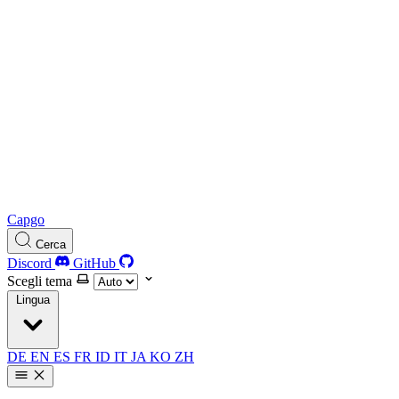
Capgo
Cerca
Discord
GitHub
Scegli tema
Lingua
DE
EN
ES
FR
ID
IT
JA
KO
ZH