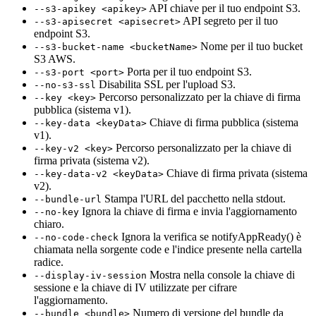
API chiave per il tuo endpoint S3.
--s3-apikey <apikey>
API segreto per il tuo
--s3-apisecret <apisecret>
endpoint S3.
Nome per il tuo bucket
--s3-bucket-name <bucketName>
S3 AWS.
Porta per il tuo endpoint S3.
--s3-port <port>
Disabilita SSL per l'upload S3.
--no-s3-ssl
Percorso personalizzato per la chiave di firma
--key <key>
pubblica (sistema v1).
Chiave di firma pubblica (sistema
--key-data <keyData>
v1).
Percorso personalizzato per la chiave di
--key-v2 <key>
firma privata (sistema v2).
Chiave di firma privata (sistema
--key-data-v2 <keyData>
v2).
Stampa l'URL del pacchetto nella stdout.
--bundle-url
Ignora la chiave di firma e invia l'aggiornamento
--no-key
chiaro.
Ignora la verifica se notifyAppReady() è
--no-code-check
chiamata nella sorgente code e l'indice presente nella cartella
radice.
Mostra nella console la chiave di
--display-iv-session
sessione e la chiave di IV utilizzate per cifrare
l'aggiornamento.
Numero di versione del bundle da
--bundle <bundle>