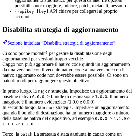
aggiornamento automatico per questa canale. Le opzioni
possibili sono: maggiore, minore, patch, metadati, nessuno.
API chiave per collegarsi al proprio
--apikey [key]
account.
Disabilita strategia di aggiornamento
Sezione intitolata “Disabilita strategia di aggiornamento”
Ci sono poche modalità per gestire la disabilitazione degli
aggiornamenti per versioni troppo vecchie.
Capgo non può aggiornare il nativo code quindi un aggiornamento
da una versione con il vecchio nativo code a una versione con il
nativo aggiornato code non dovrebbe essere possibile. Ci sono un
paio di modi per raggiungere questo obiettivo.
In primo luogo, la
strategia. Impedisce un aggiornamento dal
major
baseline nativo
-> bundle di destinazione
. Il numero
0.0.0
1.0.0
maggiore è il numero evidenziato (
1
.0.0 e
0
.0.0).
In secondo luogo, la
strategia. Impedisce un aggiornamento
minor
quando il bundle di destinazione ha un numero maggiore o minore
della baseline nativa del dispositivo, ad esempio
->
o
0.0.0
1.1.0
->
.
1.1.0
1.2.0
Terzo, la
La strategia è stata aggiunta in capgo come un
patch