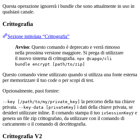
Questa operazione ignorerà i bundle che sono attualmente in uso in
qualsiasi canale.
Crittografia
Sezione intitolata “Crittografia”
Avviso
: Questo comando è deprecato e verrà rimosso
nella prossima versione maggiore. Si prega di utilizzare
il nuovo sistema di crittografia.
npx @capgo/cli
bundle encrypt [path/to/zip]
Questo comando viene utilizzato quando si utilizza una fonte esterna
per memorizzare il tuo code o per scopi di test.
Opzionalmente, puoi fornire:
la percorso della tua chiave
--key [/path/to/my/private_key]
privata.
i dati della chiave privata, se
--key-data [privateKey]
desideri utilizzare inline. Il comando stampa il tuo
y e
ivSessionKey
genera un file zip crittografato, da utilizzare con il comando di
caricamento o il comando di decrittografia.
Crittografia V2