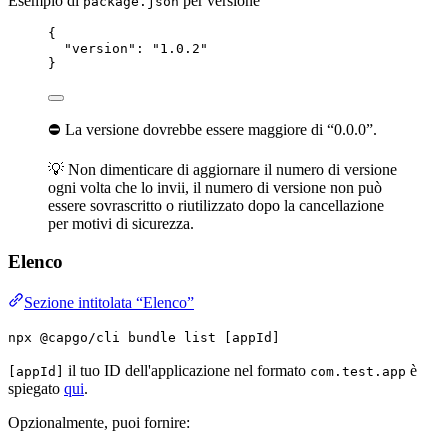
Esempio di
per versione
package.json
{
"version"
: 
"1.0.2"
}
⛔ La versione dovrebbe essere maggiore di “0.0.0”.
💡 Non dimenticare di aggiornare il numero di versione
ogni volta che lo invii, il numero di versione non può
essere sovrascritto o riutilizzato dopo la cancellazione
per motivi di sicurezza.
Elenco
Sezione intitolata “Elenco”
npx @capgo/cli bundle list [appId]
il tuo ID dell'applicazione nel formato
è
[appId]
com.test.app
spiegato
qui
.
Opzionalmente, puoi fornire: