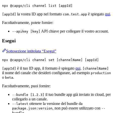
npx @capgo/cli channel list [appId]
la vostra ID app nel formato
è spiegato
qui
.
[appId]
com.test.app
Facoltativamente, potete fornire:
API chiave per collegare il vostro account.
--apikey [key]
Esegui
Sottosezione intitolata “Esegui”
npx @capgo/cli channel set [channelName] [appId]
è il tuo ID app, il formato è spiegato
qui
.
[appId]
[channelName]
il nome del canale che desideri configurare, ad esempio
production
o
.
beta
Facoltativamente, puoi fornire:
il tuo bundle app già inviato in cloud, per
--bundle [1.2.3]
collegarlo a un canale.
ottenere la versione del bundle da
--latest
, non può essere utilizzato con
package.json:version
--
.
bundle